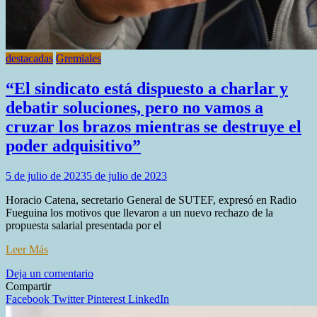
destacadas
Gremiales
“El sindicato está dispuesto a charlar y
debatir soluciones, pero no vamos a
cruzar los brazos mientras se destruye el
poder adquisitivo”
5 de julio de 2023
5 de julio de 2023
Horacio Catena, secretario General de SUTEF, expresó en Radio
Fueguina los motivos que llevaron a un nuevo rechazo de la
propuesta salarial presentada por el
Leer Más
en
Deja un comentario
“El
Compartir
sindicato
Facebook
Twitter
Pinterest
LinkedIn
está