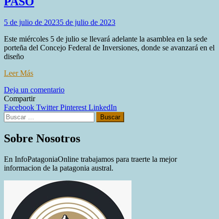
PASO
5 de julio de 2023
5 de julio de 2023
Este miércoles 5 de julio se llevará adelante la asamblea en la sede
porteña del Concejo Federal de Inversiones, donde se avanzará en el
diseño
Leer Más
en
Deja un comentario
Melella
Compartir
participará
Facebook
Twitter
Pinterest
LinkedIn
Buscar:
de
la
reunión
Sobre Nosotros
de
gobernadores
En InfoPatagoniaOnline trabajamos para traerte la mejor
con
informacion de la patagonia austral.
Massa
de
vista
a
las
PASO