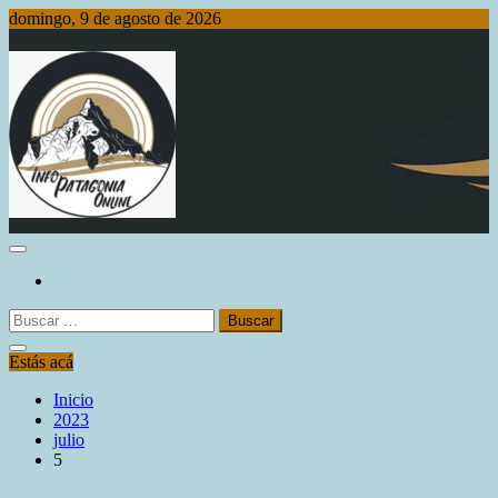
Saltar
domingo, 9 de agosto de 2026
al
contenido
Info Patagonia Online
Buscar:
Estás acá
Inicio
2023
julio
5