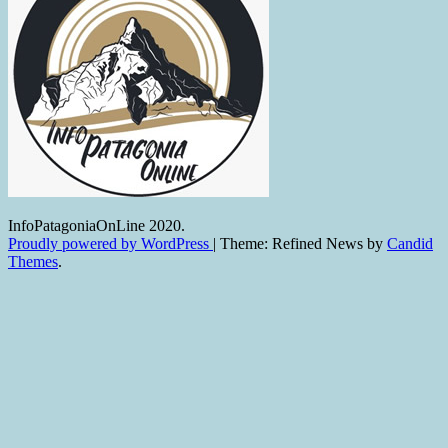
textil
InfoPatagoniaOnLine 2020.
Proudly powered by WordPress
|
Theme: Refined News by
Candid
Themes
.