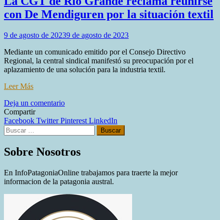
La CGT de Río Grande reclama reunirse
con De Mendiguren por la situación textil
9 de agosto de 2023
9 de agosto de 2023
Mediante un comunicado emitido por el Consejo Directivo
Regional, la central sindical manifestó su preocupación por el
aplazamiento de una solución para la industria textil.
Leer Más
en
Deja un comentario
La
Compartir
CGT
Facebook
Twitter
Pinterest
LinkedIn
Buscar:
de
Río
Grande
Sobre Nosotros
reclama
reunirse
En InfoPatagoniaOnline trabajamos para traerte la mejor
con
informacion de la patagonia austral.
De
Mendiguren
por
la
situación