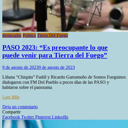
destacadas
Politica
Tierra Del Fuego
PASO 2023: “Es preocupante lo que
puede venir para Tierra del Fuego”
9 de agosto de 2023
9 de agosto de 2023
Liliana “Chispita” Fadúl y Ricardo Garramuño de Somos Fueguinos
dialogaron con FM Del Pueblo a pocos días de las PASO y
hablaron sobre el panorama
Leer Más
en
Deja un comentario
PASO
Compartir
2023:
Facebook
Twitter
Pinterest
LinkedIn
“Es
preocupante