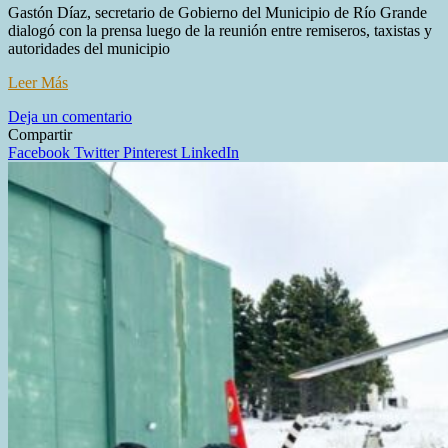
Gastón Díaz, secretario de Gobierno del Municipio de Río Grande
dialogó con la prensa luego de la reunión entre remiseros, taxistas y
autoridades del municipio
Leer Más
en
Deja un comentario
Proponen
Compartir
generar
Facebook
Twitter
Pinterest
LinkedIn
una
plataforma
digital
para
taxis
y
remises