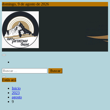
Saltar
domingo, 9 de agosto de 2026
al
contenido
Info Patagonia Online
Buscar:
Estás acá
Inicio
2023
agosto
9