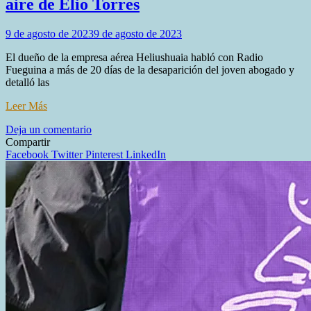
aire de Elio Torres
9 de agosto de 2023
9 de agosto de 2023
El dueño de la empresa aérea Heliushuaia habló con Radio
Fueguina a más de 20 días de la desaparición del joven abogado y
detalló las
Leer Más
en
Deja un comentario
Osvaldo
Compartir
Mella
Facebook
Twitter
Pinterest
LinkedIn
detalló
la
búsqueda
por
aire
de
Elio
Torres