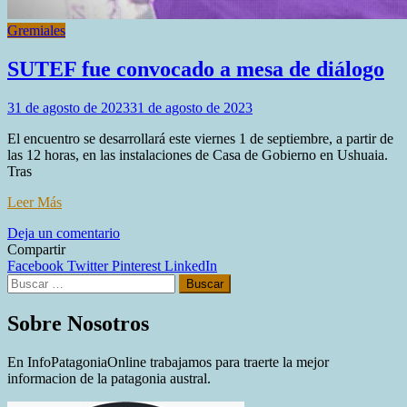
Gremiales
SUTEF fue convocado a mesa de diálogo
31 de agosto de 2023
31 de agosto de 2023
El encuentro se desarrollará este viernes 1 de septiembre, a partir de
las 12 horas, en las instalaciones de Casa de Gobierno en Ushuaia.
Tras
Leer Más
en
Deja un comentario
SUTEF
Compartir
fue
Facebook
Twitter
Pinterest
LinkedIn
Buscar:
convocado
a
mesa
Sobre Nosotros
de
diálogo
En InfoPatagoniaOnline trabajamos para traerte la mejor
informacion de la patagonia austral.