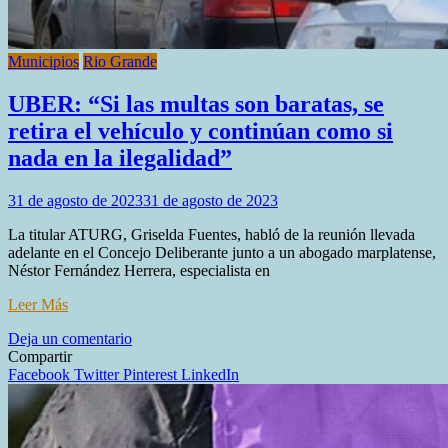
Municipios
Rio Grande
UBER: “Si las multas son baratas, se
retira el vehículo y continúan como si
nada en la ilegalidad”
31 de agosto de 2023
31 de agosto de 2023
La titular ATURG, Griselda Fuentes, habló de la reunión llevada
adelante en el Concejo Deliberante junto a un abogado marplatense,
Néstor Fernández Herrera, especialista en
Leer Más
en
Deja un comentario
UBER:
Compartir
“Si
Facebook
Twitter
Pinterest
LinkedIn
las
multas
son
baratas,