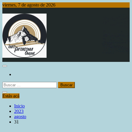
Saltar
viernes, 7 de agosto de 2026
al
contenido
Info Patagonia Online
Buscar:
Estás acá
Inicio
2023
agosto
31