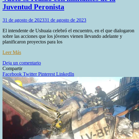
Juventud Peronista
31 de agosto de 2023
31 de agosto de 2023
El intendente de Ushuaia celebró el encuentro, en el que dialogaron
sobre las acciones que los jóvenes vienen llevando adelante y
planificaron proyectos para los
Leer Más
en
Deja un comentario
Vuoto
Compartir
se
Facebook
Twitter
Pinterest
LinkedIn
reunió
con
militantes
de
la
Juventud
Peronista