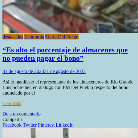
destacadas
Economia
Tierra Del Fuego
“Es alto el porcentaje de almacenes que
no pueden pagar el bono”
31 de agosto de 2023
31 de agosto de 2023
Así lo manifestó el representante de los almaceneros de Río Grande,
Luis Schreiber, en diálogo con FM Del Pueblo respecto del bono
anunciado por el
Leer Más
en
Deja un comentario
“Es
Compartir
alto
Facebook
Twitter
Pinterest
LinkedIn
el
porcentaje