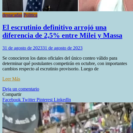
destacadas
Politica
El escrutinio definitivo arrojó una
diferencia de 2,5% entre Milei y Massa
31 de agosto de 2023
31 de agosto de 2023
Se conocieron los datos oficiales del único conteo válido para
determinar qué postulantes competirán en octubre, con importantes
cambios respecto al escrutinio provisorio. Luego de
Leer Más
en
Deja un comentario
El
Compartir
escrutinio
Facebook
Twitter
Pinterest
LinkedIn
definitivo
arrojó
una
diferencia
de
2,5%