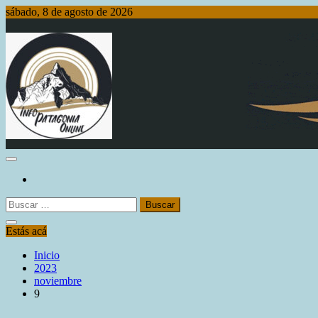
Saltar
sábado, 8 de agosto de 2026
al
contenido
Info Patagonia Online
Buscar:
Estás acá
Inicio
2023
noviembre
9