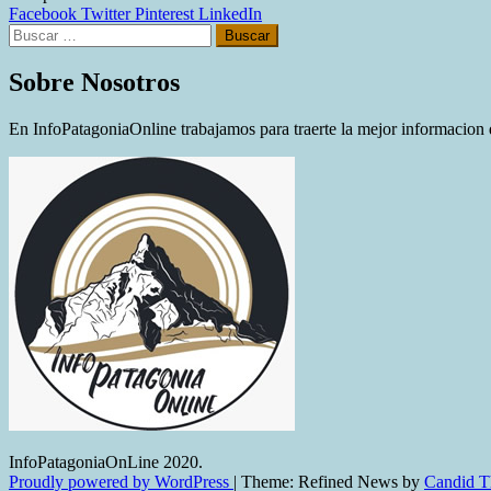
habló
Facebook
Twitter
Pinterest
LinkedIn
Buscar:
sobre
el
balotaje
Sobre Nosotros
y
advirtió
En InfoPatagoniaOnline trabajamos para traerte la mejor informacion d
que
Milei
irá
contra
la
provincia
InfoPatagoniaOnLine 2020.
Proudly powered by WordPress
|
Theme: Refined News by
Candid 