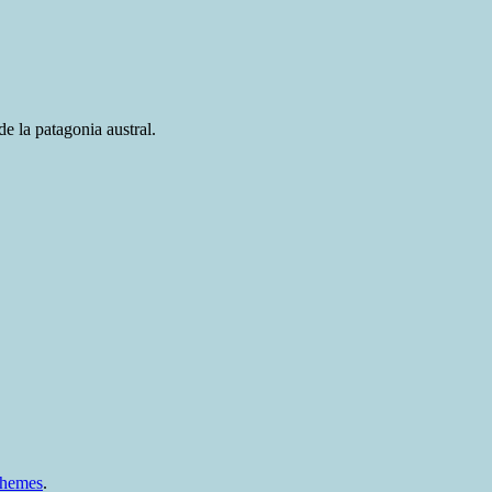
e la patagonia austral.
Themes
.