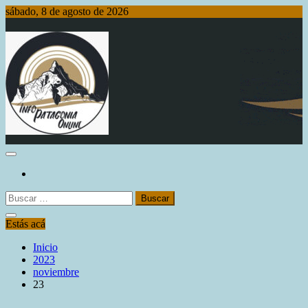
Saltar
sábado, 8 de agosto de 2026
al
contenido
Info Patagonia Online
Buscar:
Estás acá
Inicio
2023
noviembre
23