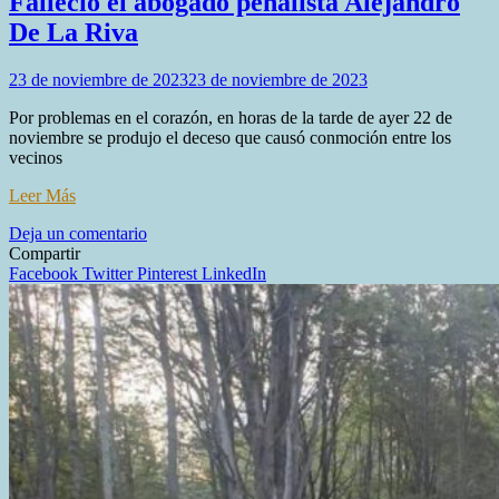
Falleció el abogado penalista Alejandro
De La Riva
23 de noviembre de 2023
23 de noviembre de 2023
Por problemas en el corazón, en horas de la tarde de ayer 22 de
noviembre se produjo el deceso que causó conmoción entre los
vecinos
Leer Más
en
Deja un comentario
Falleció
Compartir
el
Facebook
Twitter
Pinterest
LinkedIn
abogado
penalista
Alejandro
De
La
Riva