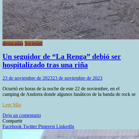
destacadas
Sociedad
Un seguidor de “La Renga” debió ser
hospitalizado tras una riña
23 de noviembre de 2023
23 de noviembre de 2023
Ocurrió en horas de la noche de este 22 de noviembre, en el
camping de Andorra donde algunos fanáticos de la banda de rock se
Leer Más
en
Deja un comentario
Un
Compartir
seguidor
Facebook
Twitter
Pinterest
LinkedIn
de
“La