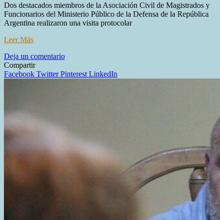
Dos destacados miembros de la Asociación Civil de Magistrados y
Funcionarios del Ministerio Público de la Defensa de la República
Argentina realizaron una visita protocolar
Leer Más
en
Deja un comentario
Jueces
Compartir
del
Facebook
Twitter
Pinterest
LinkedIn
Superior
Tribunal
de
Justicia
de
Tierra
del
Fuego
recibieron
a
integrantes
de
ADePRA