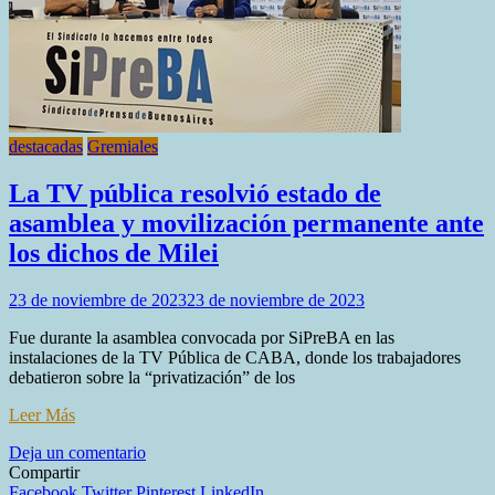
de
la
masa
salarial”
destacadas
Gremiales
La TV pública resolvió estado de
asamblea y movilización permanente ante
los dichos de Milei
23 de noviembre de 2023
23 de noviembre de 2023
Fue durante la asamblea convocada por SiPreBA en las
instalaciones de la TV Pública de CABA, donde los trabajadores
debatieron sobre la “privatización” de los
Leer Más
en
Deja un comentario
La
Compartir
TV
Facebook
Twitter
Pinterest
LinkedIn