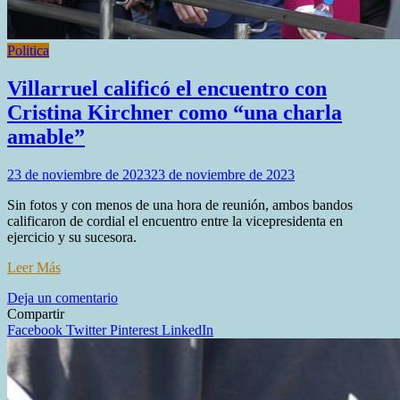
Politica
Villarruel calificó el encuentro con
Cristina Kirchner como “una charla
amable”
23 de noviembre de 2023
23 de noviembre de 2023
Sin fotos y con menos de una hora de reunión, ambos bandos
calificaron de cordial el encuentro entre la vicepresidenta en
ejercicio y su sucesora.
Leer Más
en
Deja un comentario
Villarruel
Compartir
calificó
Facebook
Twitter
Pinterest
LinkedIn
el
encuentro
con
Cristina