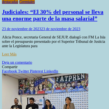
destacadas
Gremiales
Judiciales: “El 30% del personal se lleva
una enorme parte de la masa salarial”
23 de noviembre de 2023
23 de noviembre de 2023
Alicia Ponce, secretaria General de SEJUP, dialogó con FM La Isla
sobre el presupuesto presentado por el Superior Tribunal de Justicia
ante la Legislatura para
Leer Más
en
Deja un comentario
Judiciales:
Compartir
“El
Facebook
Twitter
Pinterest
LinkedIn
30%
del
personal
se
lleva
una
enorme
parte