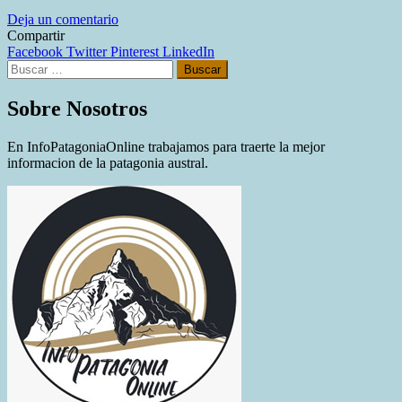
en
Deja un comentario
“Hay
Compartir
que
Facebook
Twitter
Pinterest
LinkedIn
Buscar:
llevar
tranquilidad
de
Sobre Nosotros
que
más
En InfoPatagoniaOnline trabajamos para traerte la mejor
allá
informacion de la patagonia austral.
de
todos
los
rumores
ANSES
funciona
normalmente”