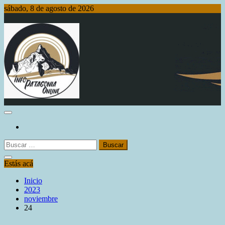
Saltar
sábado, 8 de agosto de 2026
al
contenido
Info Patagonia Online
Buscar:
Estás acá
Inicio
2023
noviembre
24