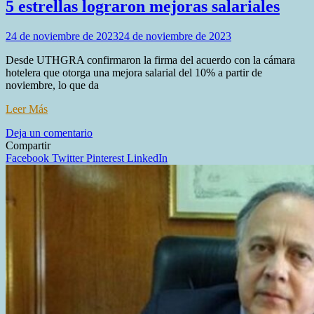
5 estrellas lograron mejoras salariales
24 de noviembre de 2023
24 de noviembre de 2023
Desde UTHGRA confirmaron la firma del acuerdo con la cámara
hotelera que otorga una mejora salarial del 10% a partir de
noviembre, lo que da
Leer Más
en
Deja un comentario
UTHGRA:
Compartir
Trabajadores
Facebook
Twitter
Pinterest
LinkedIn
de
hoteles
de
4
y
5
estrellas
lograron
mejoras
salariales