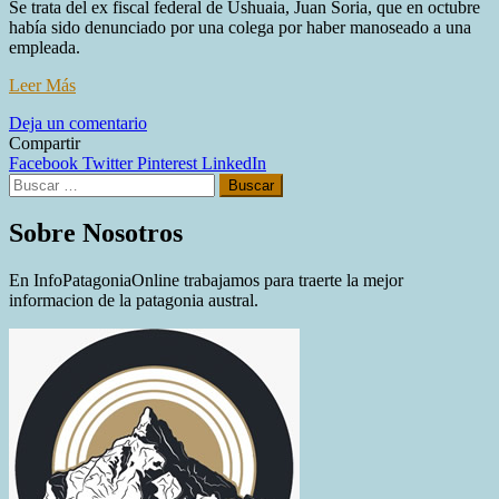
Se trata del ex fiscal federal de Ushuaia, Juan Soria, que en octubre
había sido denunciado por una colega por haber manoseado a una
empleada.
Leer Más
en
Deja un comentario
Renunció
Compartir
el
Facebook
Twitter
Pinterest
LinkedIn
Buscar:
Fiscal
Federal
acusado
Sobre Nosotros
de
manosear
En InfoPatagoniaOnline trabajamos para traerte la mejor
a
informacion de la patagonia austral.
una
empleada
judicial
en
Ushuaia