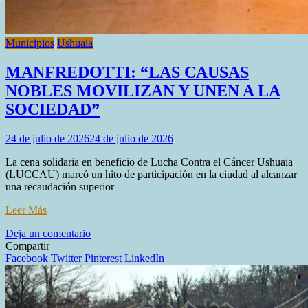
Municipios
Ushuaia
MANFREDOTTI: “LAS CAUSAS
NOBLES MOVILIZAN Y UNEN A LA
SOCIEDAD”
24 de julio de 2026
24 de julio de 2026
La cena solidaria en beneficio de Lucha Contra el Cáncer Ushuaia
(LUCCAU) marcó un hito de participación en la ciudad al alcanzar
una recaudación superior
Leer Más
en
Deja un comentario
MANFREDOTTI:
Compartir
“LAS
Facebook
Twitter
Pinterest
LinkedIn
CAUSAS
NOBLES
MOVILIZAN
Y