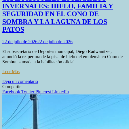
INVERNALES: HIELO, FAMILIA Y
SEGURIDAD EN EL CONO DE
SOMBRA Y LA LAGUNA DE LOS
PATOS
22 de julio de 2026
22 de julio de 2026
El subsecretario de Deportes municipal, Diego Radwanitzer,
anunció la reapertura de la pista de hielo del emblemático Cono de
Sombra, sumada a la habilitación oficial
Leer Más
en
Deja un comentario
RÍO
Compartir
GRANDE
Facebook
Twitter
Pinterest
LinkedIn
RECUPERA
SUS
TRADICIONALES
ESCENARIOS
INVERNALES:
HIELO,
FAMILIA