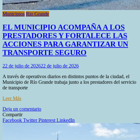
Municipios
Rio Grande
EL MUNICIPIO ACOMPAÑA A LOS
PRESTADORES Y FORTALECE LAS
ACCIONES PARA GARANTIZAR UN
TRANSPORTE SEGURO
22 de julio de 2026
22 de julio de 2026
A través de operativos diarios en distintos puntos de la ciudad, el
Municipio de Río Grande trabaja junto a los prestadores del servicio
de transporte
Leer Más
en
Deja un comentario
EL
Compartir
MUNICIPIO
Facebook
Twitter
Pinterest
LinkedIn
ACOMPAÑA
A
LOS