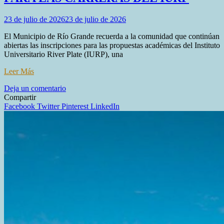
23 de julio de 2026
23 de julio de 2026
El Municipio de Río Grande recuerda a la comunidad que continúan
abiertas las inscripciones para las propuestas académicas del Instituto
Universitario River Plate (IURP), una
Leer Más
en
Deja un comentario
SE
Compartir
RECUERDA
Facebook
Twitter
Pinterest
LinkedIn
QUE
SIGUEN
ABIERTAS
LAS
INSCRIPCIONES
PARA
LAS
CARRERAS
DEL
IURP