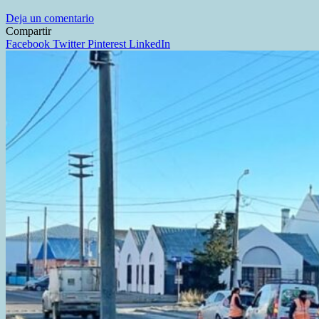
en
Deja un comentario
«INVIERNO
Compartir
ACTIVO»:
Facebook
Twitter
Pinterest
LinkedIn
CIENTOS
DE
FAMILIAS
DISFRUTARON
DE
LA
PISTA
DE
PATINAJE
DEL
CONO
DE
SOMBRA