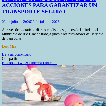
ACCIONES PARA GARANTIZAR UN
TRANSPORTE SEGURO
23 de julio de 2026
23 de julio de 2026
A través de operativos diarios en distintos puntos de la ciudad, el
Municipio de Río Grande trabaja junto a los prestadores del servicio
de transporte
Leer Más
en
Deja un comentario
EL
Compartir
MUNICIPIO
Facebook
Twitter
Pinterest
LinkedIn
ACOMPAÑA
A
LOS
PRESTADORES
Y
FORTALECE
LAS
ACCIONES
PARA
GARANTIZAR