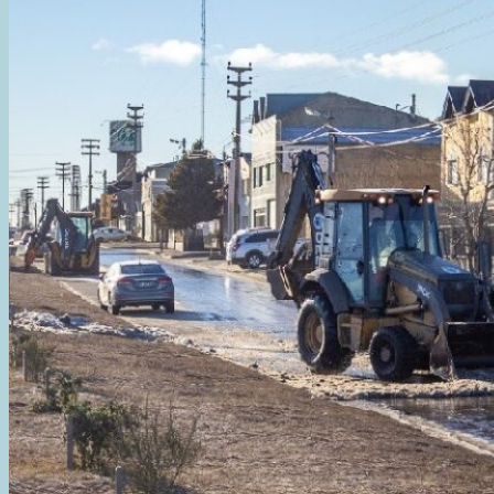
PRESTADORES
Y
FORTALECE
LAS
ACCIONES
PARA
GARANTIZAR
UN
TRANSPORTE
SEGURO