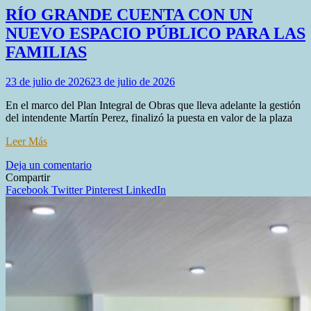
RÍO GRANDE CUENTA CON UN
NUEVO ESPACIO PÚBLICO PARA LAS
FAMILIAS
23 de julio de 2026
23 de julio de 2026
En el marco del Plan Integral de Obras que lleva adelante la gestión
del intendente Martín Perez, finalizó la puesta en valor de la plaza
Leer Más
en
Deja un comentario
RÍO
Compartir
GRANDE
Facebook
Twitter
Pinterest
LinkedIn
CUENTA
CON
UN
NUEVO
ESPACIO
PÚBLICO
PARA
LAS
FAMILIAS