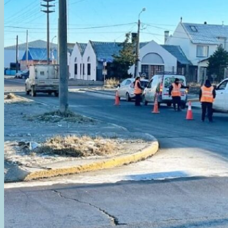
Y
SEGURIDAD
EN
EL
CONO
DE
SOMBRA
Y
LA
LAGUNA
DE
LOS
PATOS