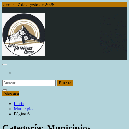
Saltar
viernes, 7 de agosto de 2026
al
contenido
Info Patagonia Online
Buscar:
Estás acá
Inicio
Municipios
Página 6
Categoría:
Municipios