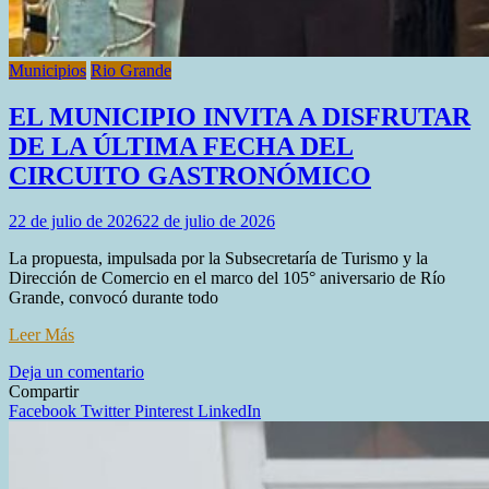
Municipios
Rio Grande
EL MUNICIPIO INVITA A DISFRUTAR
DE LA ÚLTIMA FECHA DEL
CIRCUITO GASTRONÓMICO
22 de julio de 2026
22 de julio de 2026
La propuesta, impulsada por la Subsecretaría de Turismo y la
Dirección de Comercio en el marco del 105° aniversario de Río
Grande, convocó durante todo
Leer Más
en
Deja un comentario
EL
Compartir
MUNICIPIO
Facebook
Twitter
Pinterest
LinkedIn
INVITA
A
DISFRUTAR
DE