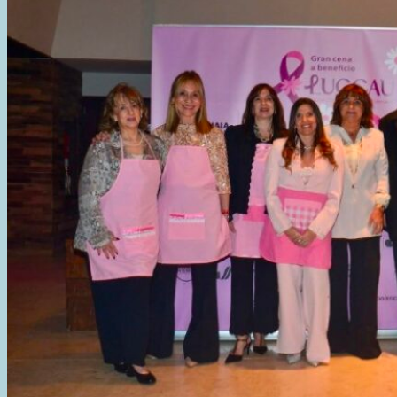
DEL
INVIERNO
EN
EL
CENTRO
«PAPA
FRANCISCO»