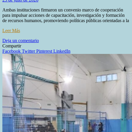
Ambas instituciones firmaron un convenio marco de cooperación
para impulsar acciones de capacitación, investigación y formación
de recursos humanos, promoviendo políticas públicas orientadas a la
Leer Más
en
Deja un comentario
EL
Compartir
MUNICIPIO
Facebook
Twitter
Pinterest
LinkedIn
Y
GLOBAL
PSY
FORTALECEN
EL
TRABAJO
CONJUNTO
EN
SALUD
MENTAL