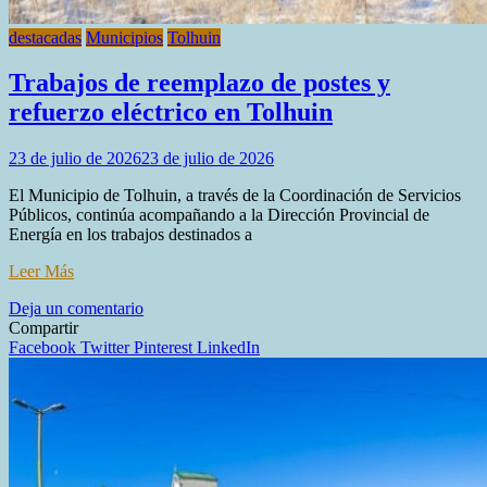
destacadas
Municipios
Tolhuin
Trabajos de reemplazo de postes y
refuerzo eléctrico en Tolhuin
23 de julio de 2026
23 de julio de 2026
El Municipio de Tolhuin, a través de la Coordinación de Servicios
Públicos, continúa acompañando a la Dirección Provincial de
Energía en los trabajos destinados a
Leer Más
en
Deja un comentario
Trabajos
Compartir
de
Facebook
Twitter
Pinterest
LinkedIn
reemplazo
de
postes
y
refuerzo
eléctrico
en