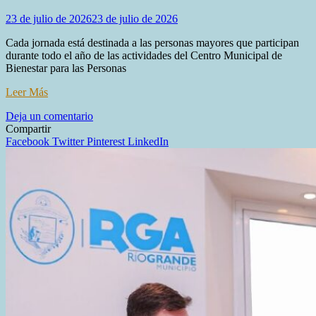
23 de julio de 2026
23 de julio de 2026
Cada jornada está destinada a las personas mayores que participan
durante todo el año de las actividades del Centro Municipal de
Bienestar para las Personas
Leer Más
en
Deja un comentario
LAS
Compartir
PERSONAS
Facebook
Twitter
Pinterest
LinkedIn
MAYORES
DISFRUTAN
DEL
INVIERNO
EN
EL
CENTRO
«PAPA
FRANCISCO»