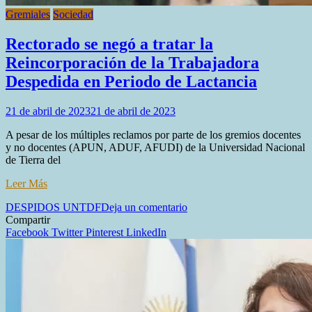
Gremiales
Sociedad
Rectorado se negó a tratar la
Reincorporación de la Trabajadora
Despedida en Periodo de Lactancia
21 de abril de 2023
21 de abril de 2023
A pesar de los múltiples reclamos por parte de los gremios docentes
y no docentes (APUN, ADUF, AFUDI) de la Universidad Nacional
de Tierra del
Leer Más
en
DESPIDOS UNTDF
Deja un comentario
Rectorado
Compartir
se
Facebook
Twitter
Pinterest
LinkedIn
negó
a
tratar
la
Reincorporación
de