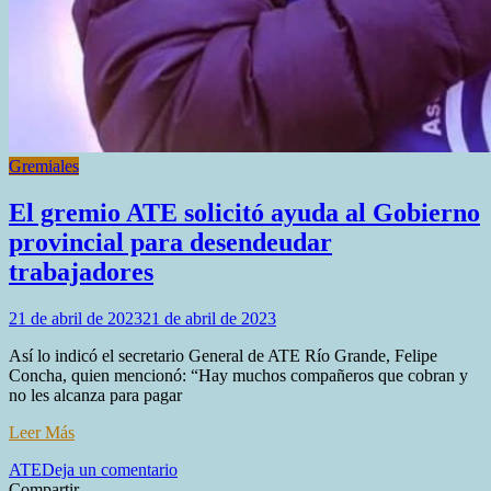
Gremiales
El gremio ATE solicitó ayuda al Gobierno
provincial para desendeudar
trabajadores
21 de abril de 2023
21 de abril de 2023
Así lo indicó el secretario General de ATE Río Grande, Felipe
Concha, quien mencionó: “Hay muchos compañeros que cobran y
no les alcanza para pagar
Leer Más
en
ATE
Deja un comentario
El
Compartir