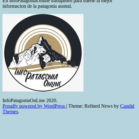
En InfoPatagoniaOnline trabajamos para traerte la mejor
la
informacion de la patagonia austral.
actual
gestión
de
continuar
con
el
plan
de
obras,
independientemente
del
proceso
que
se
esté
dando
en
InfoPatagoniaOnLine 2020.
el
Proudly powered by WordPress
|
Theme: Refined News by
Candid
medio”
Themes
.