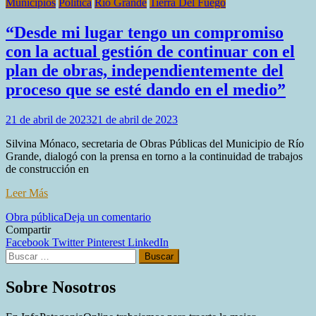
Municipios
Politica
Rio Grande
Tierra Del Fuego
“Desde mi lugar tengo un compromiso
con la actual gestión de continuar con el
plan de obras, independientemente del
proceso que se esté dando en el medio”
21 de abril de 2023
21 de abril de 2023
Silvina Mónaco, secretaria de Obras Públicas del Municipio de Río
Grande, dialogó con la prensa en torno a la continuidad de trabajos
de construcción en
Leer Más
en
Obra pública
Deja un comentario
“Desde
Compartir
mi
Facebook
Twitter
Pinterest
LinkedIn
Buscar:
lugar
tengo
un
Sobre Nosotros
compromiso
con