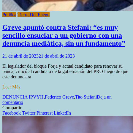
Politica
Tierra Del Fuego
Greve apuntó contra Stefani: “es muy
sencillo ensuciar a un gobierno con una
denuncia mediática, sin un fundamento”
21 de abril de 2023
21 de abril de 2023
El legislador del bloque Forja y actual candidato para renovar su
banca, criticó al candidato de la gobernación del PRO luego de que
este denunciara
Leer Más
DENUNCIA IPVYH
,
Federico Greve
,
Tito Stefani
Deja un
en
comentario
Greve
Compartir
apuntó
Facebook
Twitter
Pinterest
LinkedIn
contra
Stefani:
“es