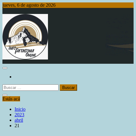
Saltar
jueves, 6 de agosto de 2026
al
contenido
Info Patagonia Online
Buscar:
Estás acá
Inicio
2023
abril
21