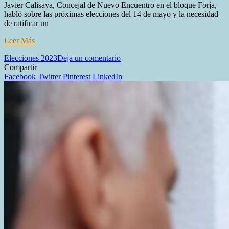
Javier Calisaya, Concejal de Nuevo Encuentro en el bloque Forja,
habló sobre las próximas elecciones del 14 de mayo y la necesidad
de ratificar un
Leer Más
en
Elecciones 2023
Deja un comentario
“Hay
Compartir
grandes
Facebook
Twitter
Pinterest
LinkedIn
estructuras
que
se
basan
más
en
el
marketing
que
en
proyectos
políticos”