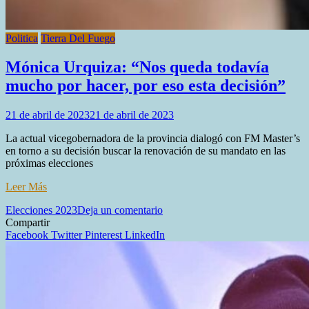
Politica
Tierra Del Fuego
Mónica Urquiza: “Nos queda todavía
mucho por hacer, por eso esta decisión”
21 de abril de 2023
21 de abril de 2023
La actual vicegobernadora de la provincia dialogó con FM Master’s
en torno a su decisión buscar la renovación de su mandato en las
próximas elecciones
Leer Más
en
Elecciones 2023
Deja un comentario
Mónica
Compartir
Urquiza:
Facebook
Twitter
Pinterest
LinkedIn
“Nos
queda
todavía
mucho
por
hacer,