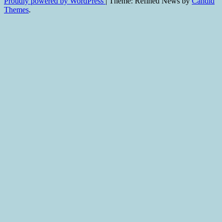
Proudly powered by WordPress
|
Theme: Refined News by
Candid
Themes
.