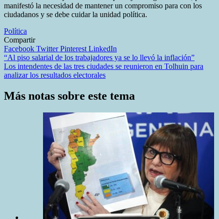
manifestó la necesidad de mantener un compromiso para con los
ciudadanos y se debe cuidar la unidad política.
Política
Compartir
Facebook
Twitter
Pinterest
LinkedIn
Navegación
“Al piso salarial de los trabajadores ya se lo llevó la inflación”
Los intendentes de las tres ciudades se reunieron en Tolhuin para
de
analizar los resultados electorales
entradas
Más notas sobre este tema