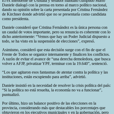
El ex intendente de Ushuaia y senador mandato cumplido Mario
Daniele dialogó con la prensa en torno al marco político nacional,
dando su opinión sobre la carta presentada por Cristina Fernández
de Kirchner donde advirtió que no se presentaría como candidata
como presidenta.
Daniele consideró que Cristina Fernández es la única persona con
un caudal de votos importante, pero su renuncia es coherente con lo
dicho anteriormente: “Vemos que hay un Poder Judicial dispuesto a
todo, se ha visto en la suspensión de elecciones”, expresó.
Asimismo, consideró que esta decisión surge con el fin de que el
Frente de Todos se organice internamente y finalicen los conflictos.
A razón de evitar el avance de “una derecha demoledora, que busca
volver a AFJP, privatizar YPF, terminar con la 19.640”, sentenció.
“Los que agitaron esos fantasmas de atentar contra la política y las
instituciones, están escupiendo para arriba”, advirtió.
Daniele insistió en la necesidad de resolver la crisis política del país:
“Si la política no está resuelta, la economía no va a funcionar”,
puntualizó.
Por último, hizo un balance positivo de las elecciones en la
provincia, considerando más que destacables los porcentajes que
obtuvieron en los ejecutivos municipales y en la gobernación, pero