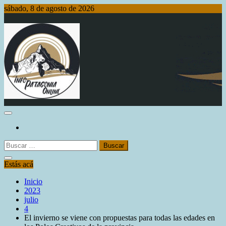
Saltar
sábado, 8 de agosto de 2026
al
contenido
Info Patagonia Online
Buscar:
Estás acá
Inicio
2023
julio
4
El invierno se viene con propuestas para todas las edades en