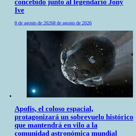
concebido junto al legendario Jony
Ive
8 de agosto de 2026
8 de agosto de 2026
Apofis, el coloso espacial,
protagonizará un sobrevuelo histórico
que mantendrá en vilo a la
comunidad astronómica mundial