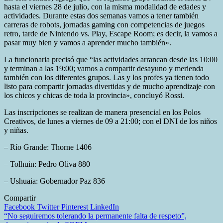
hasta el viernes 28 de julio, con la misma modalidad de edades y
actividades. Durante estas dos semanas vamos a tener también
carreras de robots, jornadas gaming con competencias de juegos
retro, tarde de Nintendo vs. Play, Escape Room; es decir, la vamos a
pasar muy bien y vamos a aprender mucho también».
La funcionaria precisó que “las actividades arrancan desde las 10:00
y terminan a las 19:00; vamos a compartir desayuno y merienda
también con los diferentes grupos. Las y los profes ya tienen todo
listo para compartir jornadas divertidas y de mucho aprendizaje con
los chicos y chicas de toda la provincia», concluyó Rossi.
Las inscripciones se realizan de manera presencial en los Polos
Creativos, de lunes a viernes de 09 a 21:00; con el DNI de los niños
y niñas.
– Río Grande: Thorne 1406
– Tolhuin: Pedro Oliva 880
– Ushuaia: Gobernador Paz 836
Compartir
Facebook
Twitter
Pinterest
LinkedIn
Navegación
“No seguiremos tolerando la permanente falta de respeto”,