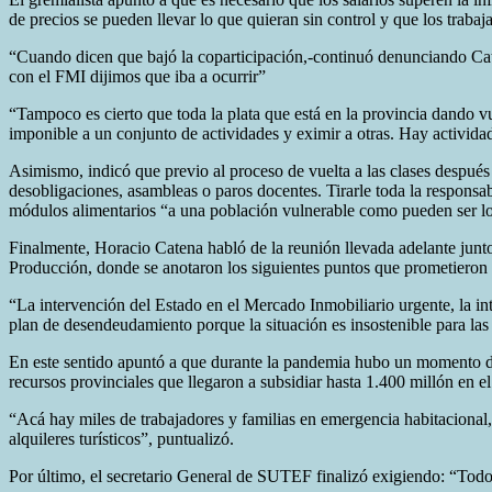
de precios se pueden llevar lo que quieran sin control y que los traba
“Cuando dicen que bajó la coparticipación,-continuó denunciando Cate
con el FMI dijimos que iba a ocurrir”
“Tampoco es cierto que toda la plata que está en la provincia dando vu
imponible a un conjunto de actividades y eximir a otras. Hay activida
Asimismo, indicó que previo al proceso de vuelta a las clases después 
desobligaciones, asambleas o paros docentes. Tirarle toda la responsa
módulos alimentarios “a una población vulnerable como pueden ser los
Finalmente, Horacio Catena habló de la reunión llevada adelante junto
Producción, donde se anotaron los siguientes puntos que prometieron 
“La intervención del Estado en el Mercado Inmobiliario urgente, la i
plan de desendeudamiento porque la situación es insostenible para las
En este sentido apuntó a que durante la pandemia hubo un momento de cr
recursos provinciales que llegaron a subsidiar hasta 1.400 millón en e
“Acá hay miles de trabajadores y familias en emergencia habitacional,
alquileres turísticos”, puntualizó.
Por último, el secretario General de SUTEF finalizó exigiendo: “Todo 