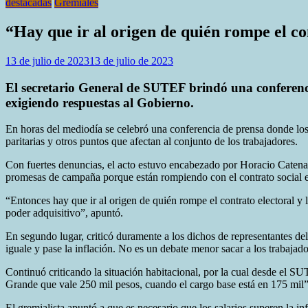
destacadas
Gremiales
“Hay que ir al origen de quién rompe el co
13 de julio de 2023
13 de julio de 2023
El secretario General de SUTEF brindó una confer
exigiendo respuestas al Gobierno.
En horas del mediodía se celebró una conferencia de prensa dond
paritarias y otros puntos que afectan al conjunto de los trabajadores.
Con fuertes denuncias, el acto estuvo encabezado por Horacio Catena,
promesas de campaña porque están rompiendo con el contrato social ex
“Entonces hay que ir al origen de quién rompe el contrato electoral y 
poder adquisitivo”, apuntó.
En segundo lugar, criticó duramente a los dichos de representantes de
iguale y pase la inflación. No es un debate menor sacar a los trabajado
Continuó criticando la situación habitacional, por la cual desde el 
Grande que vale 250 mil pesos, cuando el cargo base está en 175 mil”
El gremialista apuntó a que es necesario que los salarios superen la 