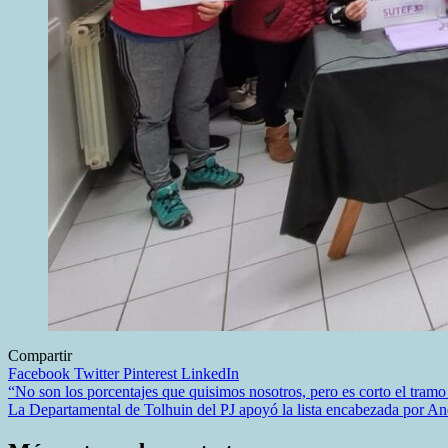
Compartir
Facebook
Twitter
Pinterest
LinkedIn
Navegación
“No son los porcentajes que quisimos nosotros, pero es corto el tramo
La Departamental de Tolhuin del PJ apoyó la lista encabezada por An
de