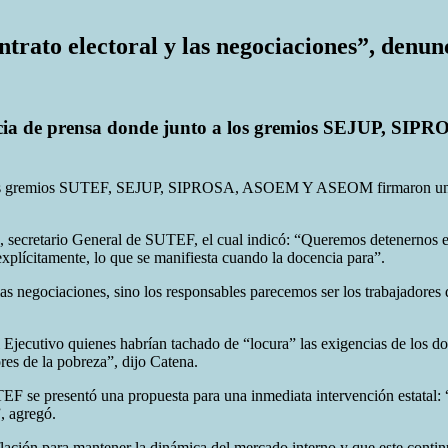
ntrato electoral y las negociaciones”, denu
encia de prensa donde junto a los gremios SEJUP, S
e los gremios SUTEF, SEJUP, SIPROSA, ASOEM Y ASEOM firmaron un do
 secretario General de SUTEF, el cual indicó: “Queremos detenernos en 
plícitamente, lo que se manifiesta cuando la docencia para”.
las negociaciones, sino los responsables parecemos ser los trabajadores 
l Ejecutivo quienes habrían tachado de “locura” las exigencias de los d
res de la pobreza”, dijo Catena.
SUTEF se presentó una propuesta para una inmediata intervención estata
, agregó.
inflación para mantener la dinámica del mercado interno y que este con