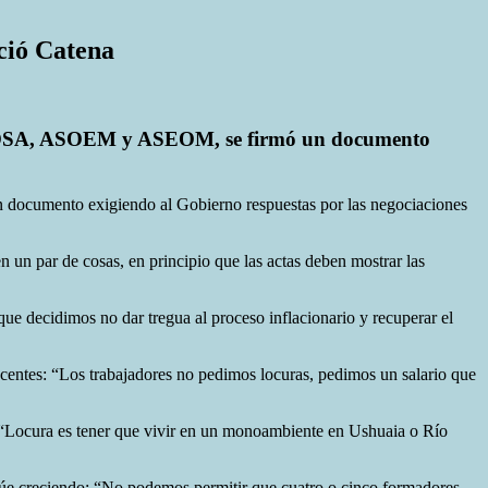
nció Catena
IPROSA, ASOEM y ASEOM, se firmó un documento
cumento exigiendo al Gobierno respuestas por las negociaciones
un par de cosas, en principio que las actas deben mostrar las
que decidimos no dar tregua al proceso inflacionario y recuperar el
ocentes: “Los trabajadores no pedimos locuras, pedimos un salario que
l: “Locura es tener que vivir en un monoambiente en Ushuaia o Río
tinúe creciendo: “No podemos permitir que cuatro o cinco formadores