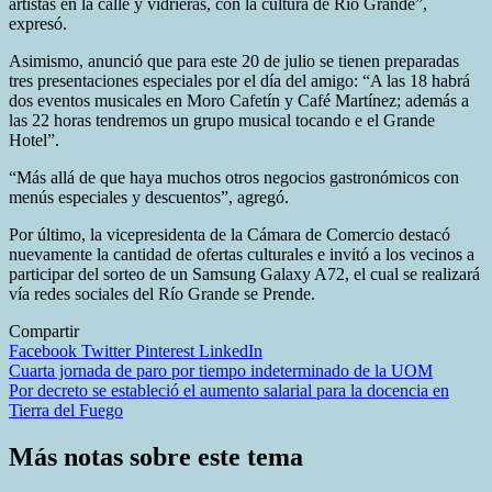
artistas en la calle y vidrieras, con la cultura de Río Grande”,
expresó.
Asimismo, anunció que para este 20 de julio se tienen preparadas
tres presentaciones especiales por el día del amigo: “A las 18 habrá
dos eventos musicales en Moro Cafetín y Café Martínez; además a
las 22 horas tendremos un grupo musical tocando e el Grande
Hotel”.
“Más allá de que haya muchos otros negocios gastronómicos con
menús especiales y descuentos”, agregó.
Por último, la vicepresidenta de la Cámara de Comercio destacó
nuevamente la cantidad de ofertas culturales e invitó a los vecinos a
participar del sorteo de un Samsung Galaxy A72, el cual se realizará
vía redes sociales del Río Grande se Prende.
Compartir
Facebook
Twitter
Pinterest
LinkedIn
Navegación
Cuarta jornada de paro por tiempo indeterminado de la UOM
Por decreto se estableció el aumento salarial para la docencia en
de
Tierra del Fuego
entradas
Más notas sobre este tema