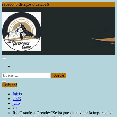
Saltar
sábado, 8 de agosto de 2026
al
contenido
Info Patagonia Online
Buscar:
Estás acá
Inicio
2023
julio
20
Río Grande se Prende: “Se ha puesto en valor la importancia