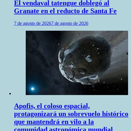
El vendaval tatengue doblegó al
Granate en el reducto de Santa Fe
7 de agosto de 2026
7 de agosto de 2026
Apofis, el coloso espacial,
protagonizará un sobrevuelo histórico
que mantendrá en vilo a la
comunidad astronómica mundial