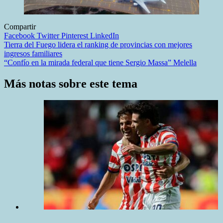
Compartir
Facebook
Twitter
Pinterest
LinkedIn
Navegación
Tierra del Fuego lidera el ranking de provincias con mejores
ingresos familiares
de
“Confío en la mirada federal que tiene Sergio Massa” Melella
entradas
Más notas sobre este tema