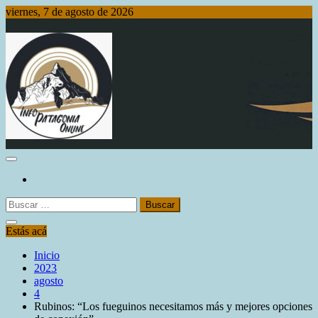
Saltar
viernes, 7 de agosto de 2026
al
contenido
Info Patagonia Online
Buscar:
Estás acá
Inicio
2023
agosto
4
Rubinos: “Los fueguinos necesitamos más y mejores opciones