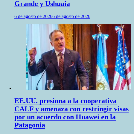
Grande y Ushuaia
6 de agosto de 2026
6 de agosto de 2026
EE.UU. presiona a la cooperativa
CALF y amenaza con restringir visas
por un acuerdo con Huawei en la
Patagonia