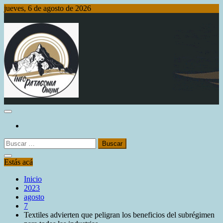
Saltar
jueves, 6 de agosto de 2026
al
contenido
Info Patagonia Online
Buscar:
Estás acá
Inicio
2023
agosto
7
Textiles advierten que peligran los beneficios del subrégimen