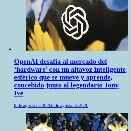
OpenAI desafía al mercado del
‘hardware’ con un altavoz inteligente
esférico que se mueve y aprende,
concebido junto al legendario Jony
Ive
8 de agosto de 2026
8 de agosto de 2026