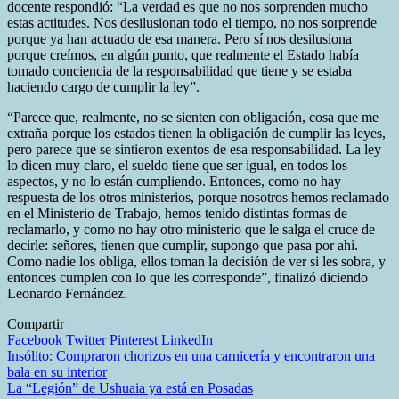
docente respondió: “La verdad es que no nos sorprenden mucho
estas actitudes. Nos desilusionan todo el tiempo, no nos sorprende
porque ya han actuado de esa manera. Pero sí nos desilusiona
porque creímos, en algún punto, que realmente el Estado había
tomado conciencia de la responsabilidad que tiene y se estaba
haciendo cargo de cumplir la ley”.
“Parece que, realmente, no se sienten con obligación, cosa que me
extraña porque los estados tienen la obligación de cumplir las leyes,
pero parece que se sintieron exentos de esa responsabilidad. La ley
lo dicen muy claro, el sueldo tiene que ser igual, en todos los
aspectos, y no lo están cumpliendo. Entonces, como no hay
respuesta de los otros ministerios, porque nosotros hemos reclamado
en el Ministerio de Trabajo, hemos tenido distintas formas de
reclamarlo, y como no hay otro ministerio que le salga el cruce de
decirle: señores, tienen que cumplir, supongo que pasa por ahí.
Como nadie los obliga, ellos toman la decisión de ver si les sobra, y
entonces cumplen con lo que les corresponde”, finalizó diciendo
Leonardo Fernández.
Compartir
Facebook
Twitter
Pinterest
LinkedIn
Navegación
Insólito: Compraron chorizos en una carnicería y encontraron una
bala en su interior
de
La “Legión” de Ushuaia ya está en Posadas