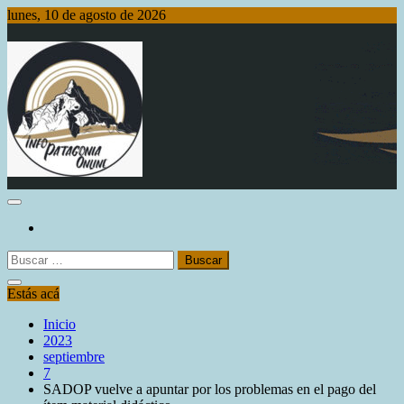
Saltar
lunes, 10 de agosto de 2026
al
contenido
Info Patagonia Online
Buscar:
Estás acá
Inicio
2023
septiembre
7
SADOP vuelve a apuntar por los problemas en el pago del