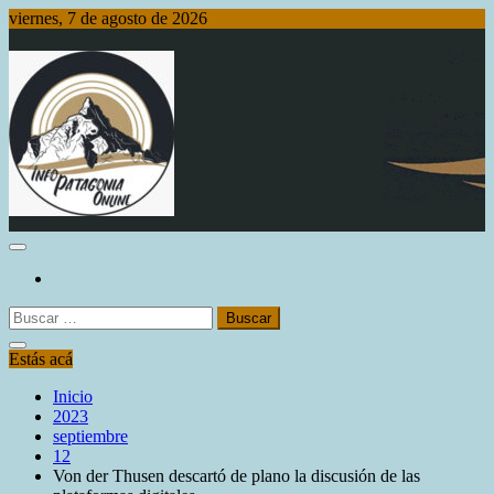
Saltar
viernes, 7 de agosto de 2026
al
contenido
Info Patagonia Online
Buscar:
Estás acá
Inicio
2023
septiembre
12
Von der Thusen descartó de plano la discusión de las