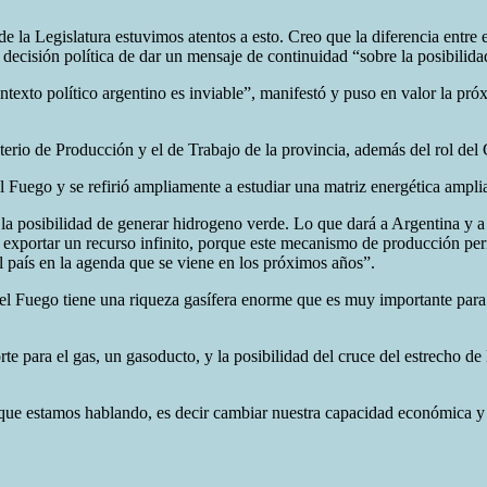
e la Legislatura estuvimos atentos a esto. Creo que la diferencia entre 
 decisión política de dar un mensaje de continuidad “sobre la posibilidad
ontexto político argentino es inviable”, manifestó y puso en valor la pr
sterio de Producción y el de Trabajo de la provincia, además del rol del
el Fuego y se refirió ampliamente a estudiar una matriz energética ampli
 la posibilidad de generar hidrogeno verde. Lo que dará a Argentina y a
exportar un recurso infinito, porque este mecanismo de producción perm
el país en la agenda que se viene en los próximos años”.
el Fuego tiene una riqueza gasífera enorme que es muy importante para l
te para el gas, un gasoducto, y la posibilidad del cruce del estrecho d
 estamos hablando, es decir cambiar nuestra capacidad económica y el n