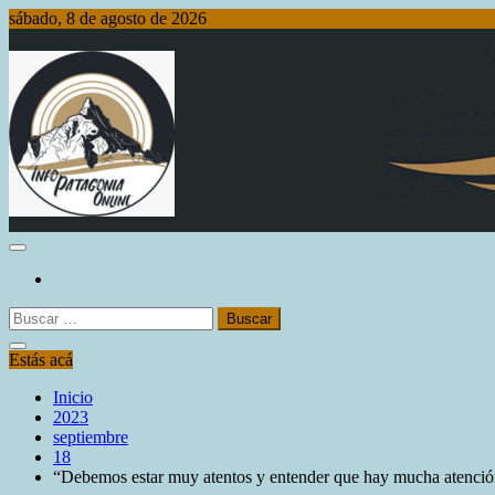
Saltar
sábado, 8 de agosto de 2026
al
contenido
Info Patagonia Online
Buscar:
Estás acá
Inicio
2023
septiembre
18
“Debemos estar muy atentos y entender que hay mucha atención