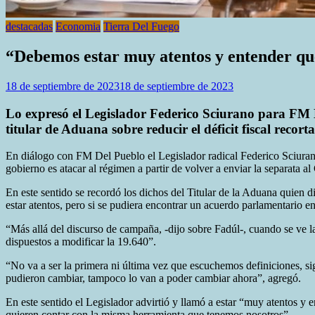
destacadas
Economia
Tierra Del Fuego
“Debemos estar muy atentos y entender qu
18 de septiembre de 2023
18 de septiembre de 2023
Lo expresó el Legislador Federico Sciurano para FM D
titular de Aduana sobre reducir el déficit fiscal recort
En diálogo con FM Del Pueblo el Legislador radical Federico Sciurano
gobierno es atacar al régimen a partir de volver a enviar la separata a
En este sentido se recordó los dichos del Titular de la Aduana quien d
estar atentos, pero si se pudiera encontrar un acuerdo parlamentario e
“Más allá del discurso de campaña, -dijo sobre Fadúl-, cuando se ve 
dispuestos a modificar la 19.640”.
“No va a ser la primera ni última vez que escuchemos definiciones, s
pudieron cambiar, tampoco lo van a poder cambiar ahora”, agregó.
En este sentido el Legislador advirtió y llamó a estar “muy atentos y
quieren contar con la misma herramienta que tenemos nosotros”.