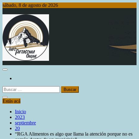
Saltar
sábado, 8 de agosto de 2026
al
contenido
Info Patagonia Online
Buscar:
Estás acá
Inicio
2023
septiembre
20
“RGA Alimentos es algo que llama la atención porque no es