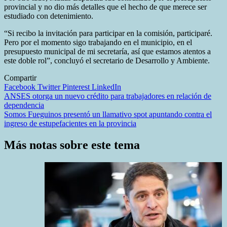
provincial y no dio más detalles que el hecho de que merece ser
estudiado con detenimiento.
“Si recibo la invitación para participar en la comisión, participaré.
Pero por el momento sigo trabajando en el municipio, en el
presupuesto municipal de mi secretaría, así que estamos atentos a
este doble rol”, concluyó el secretario de Desarrollo y Ambiente.
Compartir
Facebook
Twitter
Pinterest
LinkedIn
Navegación
ANSES otorga un nuevo crédito para trabajadores en relación de
dependencia
de
Somos Fueguinos presentó un llamativo spot apuntando contra el
entradas
ingreso de estupefacientes en la provincia
Más notas sobre este tema