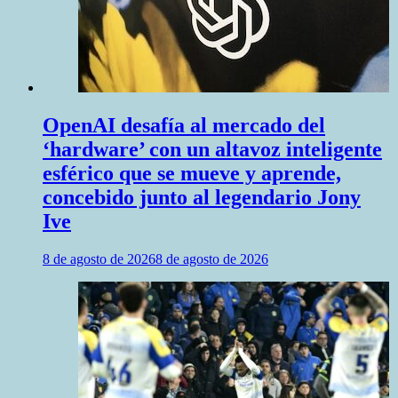
OpenAI desafía al mercado del
‘hardware’ con un altavoz inteligente
esférico que se mueve y aprende,
concebido junto al legendario Jony
Ive
8 de agosto de 2026
8 de agosto de 2026