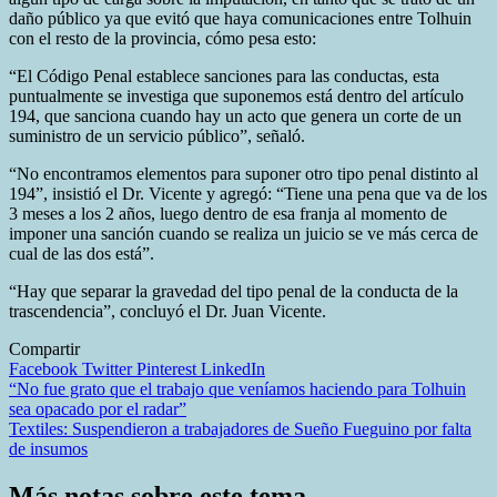
daño público ya que evitó que haya comunicaciones entre Tolhuin
con el resto de la provincia, cómo pesa esto:
“El Código Penal establece sanciones para las conductas, esta
puntualmente se investiga que suponemos está dentro del artículo
194, que sanciona cuando hay un acto que genera un corte de un
suministro de un servicio público”, señaló.
“No encontramos elementos para suponer otro tipo penal distinto al
194”, insistió el Dr. Vicente y agregó: “Tiene una pena que va de los
3 meses a los 2 años, luego dentro de esa franja al momento de
imponer una sanción cuando se realiza un juicio se ve más cerca de
cual de las dos está”.
“Hay que separar la gravedad del tipo penal de la conducta de la
trascendencia”, concluyó el Dr. Juan Vicente.
Compartir
Facebook
Twitter
Pinterest
LinkedIn
Navegación
“No fue grato que el trabajo que veníamos haciendo para Tolhuin
sea opacado por el radar”
de
Textiles: Suspendieron a trabajadores de Sueño Fueguino por falta
entradas
de insumos
Más notas sobre este tema