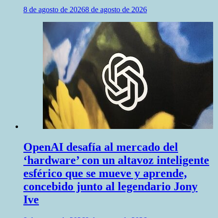
8 de agosto de 2026
8 de agosto de 2026
OpenAI desafía al mercado del
‘hardware’ con un altavoz inteligente
esférico que se mueve y aprende,
concebido junto al legendario Jony
Ive