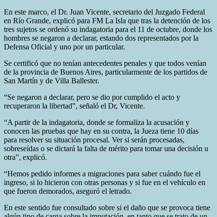
En este marco, el Dr. Juan Vicente, secretario del Juzgado Federal
en Río Grande, explicó para FM La Isla que tras la detención de los
tres sujetos se ordenó su indagatoria para el 11 de octubre, donde los
hombres se negaron a declarar, estando dos representados por la
Defensa Oficial y uno por un particular.
Se certificó que no tenían antecedentes penales y que todos venían
de la provincia de Buenos Aires, particularmente de los partidos de
San Martín y de Villa Ballester.
“Se negaron a declarar, pero se dio por cumplido el acto y
recuperaron la libertad”, señaló el Dr, Vicente.
“A partir de la indagatoria, donde se formaliza la acusación y
conocen las pruebas que hay en su contra, la Jueza tiene 10 días
para resolver su situación procesal. Ver si serán procesadas,
sobreseídas o se dictará la falta de mérito para tomar una decisión u
otra”, explicó.
“Hemos pedido informes a migraciones para saber cuándo fue el
ingreso, si lo hicieron con otras personas y si fue en el vehículo en
que fueron demorados, aseguró el letrado.
En este sentido fue consultado sobre si el daño que se provoca tiene
algún tipo de carga sobre la imputación, en tanto que se trato de un