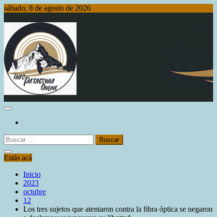
Saltar
sábado, 8 de agosto de 2026
al
contenido
Info Patagonia Online
Buscar:
Estás acá
Inicio
2023
octubre
12
Los tres sujetos que atentaron contra la fibra óptica se negaron