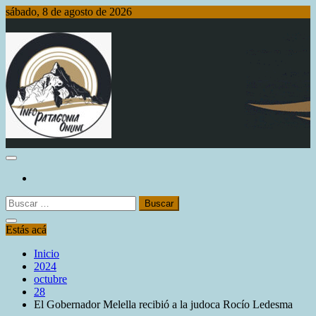
Saltar
sábado, 8 de agosto de 2026
al
contenido
Info Patagonia Online
Buscar:
Estás acá
Inicio
2024
octubre
28
El Gobernador Melella recibió a la judoca Rocío Ledesma