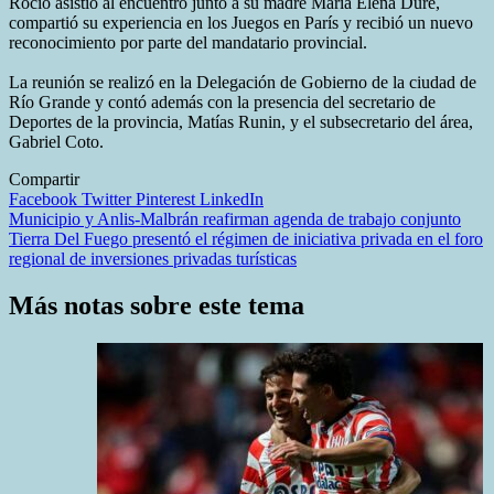
Rocío asistió al encuentro junto a su madre María Elena Duré,
compartió su experiencia en los Juegos en París y recibió un nuevo
reconocimiento por parte del mandatario provincial.
La reunión se realizó en la Delegación de Gobierno de la ciudad de
Río Grande y contó además con la presencia del secretario de
Deportes de la provincia, Matías Runin, y el subsecretario del área,
Gabriel Coto.
Compartir
Facebook
Twitter
Pinterest
LinkedIn
Navegación
Municipio y Anlis-Malbrán reafirman agenda de trabajo conjunto
Tierra Del Fuego presentó el régimen de iniciativa privada en el foro
de
regional de inversiones privadas turísticas
entradas
Más notas sobre este tema