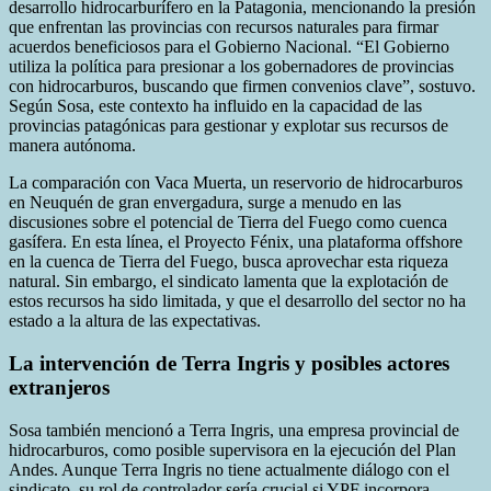
desarrollo hidrocarburífero en la Patagonia, mencionando la presión
que enfrentan las provincias con recursos naturales para firmar
acuerdos beneficiosos para el Gobierno Nacional. “El Gobierno
utiliza la política para presionar a los gobernadores de provincias
con hidrocarburos, buscando que firmen convenios clave”, sostuvo.
Según Sosa, este contexto ha influido en la capacidad de las
provincias patagónicas para gestionar y explotar sus recursos de
manera autónoma.
La comparación con Vaca Muerta, un reservorio de hidrocarburos
en Neuquén de gran envergadura, surge a menudo en las
discusiones sobre el potencial de Tierra del Fuego como cuenca
gasífera. En esta línea, el Proyecto Fénix, una plataforma offshore
en la cuenca de Tierra del Fuego, busca aprovechar esta riqueza
natural. Sin embargo, el sindicato lamenta que la explotación de
estos recursos ha sido limitada, y que el desarrollo del sector no ha
estado a la altura de las expectativas.
La intervención de Terra Ingris y posibles actores
extranjeros
Sosa también mencionó a Terra Ingris, una empresa provincial de
hidrocarburos, como posible supervisora ​​en la ejecución del Plan
Andes. Aunque Terra Ingris no tiene actualmente diálogo con el
sindicato, su rol de controlador sería crucial si YPF incorpora