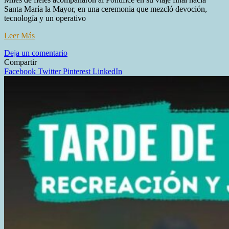
Santa María la Mayor, en una ceremonia que mezcló devoción,
tecnología y un operativo
Leer Más
en
Deja un comentario
ÚLTIMO
Compartir
ADIÓS
Facebook
Twitter
Pinterest
LinkedIn
AL
PAPA
FRANCISCO:
UNA
DESPEDIDA
HISTÓRICA
ENTRE
EMOCIÓN
Y
MÁXIMA
SEGURIDAD