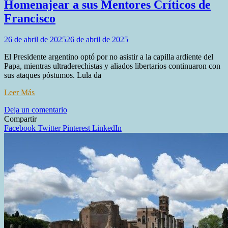
Homenajear a sus Mentores Críticos de
Francisco
26 de abril de 2025
26 de abril de 2025
El Presidente argentino optó por no asistir a la capilla ardiente del
Papa, mientras ultraderechistas y aliados libertarios continuaron con
sus ataques póstumos. Lula da
Leer Más
en
Deja un comentario
Milei
Compartir
Evita
Facebook
Twitter
Pinterest
LinkedIn
el
Vaticano
y
Prefiere
Homenajear
a
sus
Mentores
Críticos
de