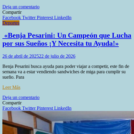
en
Deja un comentario
«Pablo
Compartir
López
Facebook
Twitter
Pinterest
LinkedIn
Silva
Deportes
analiza
la
«Benja Pesarini: Un Campeón que Lucha
situación
por sus Sueños ¡Y Necesita tu Ayuda!»
educativa:
transformación,
paritarias
26 de abril de 2025
22 de julio de 2026
y
desafíos
Benja Pesarini busca ayuda para poder viajar a competir, este fin de
de
semana va a estar vendiendo sandwiches de miga para cumplir su
infraestructura»
sueño. Para
Leer Más
en
Deja un comentario
«Benja
Compartir
Pesarini:
Facebook
Twitter
Pinterest
LinkedIn
Un
Campeón
que
Lucha