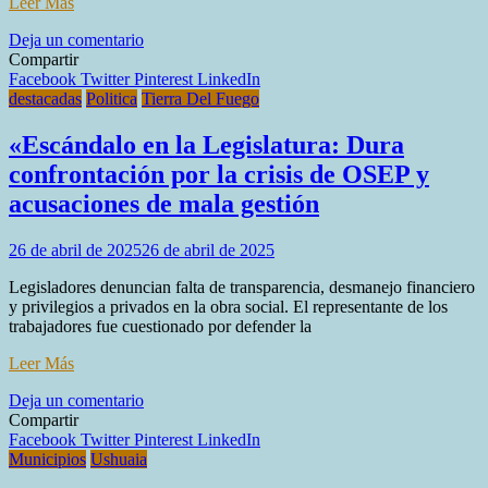
Leer Más
rector
en
Deja un comentario
Fuerte
Compartir
crítica
Facebook
Twitter
Pinterest
LinkedIn
de
destacadas
Politica
Tierra Del Fuego
Lapadula:
“La
«Escándalo en la Legislatura: Dura
gestión
confrontación por la crisis de OSEP y
de
la
acusaciones de mala gestión
obra
social
26 de abril de 2025
26 de abril de 2025
es
desastrosa,
Legisladores denuncian falta de transparencia, desmanejo financiero
no
y privilegios a privados en la obra social. El representante de los
se
trabajadores fue cuestionado por defender la
puede
seguir
Leer Más
tapando
el
en
Deja un comentario
sol
«Escándalo
Compartir
con
en
Facebook
Twitter
Pinterest
LinkedIn
la
la
Municipios
Ushuaia
mano”
Legislatura: