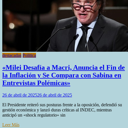
Shaoxing
destacadas
Politica
«Milei Desafía a Macri, Anuncia el Fin de
la Inflación y Se Compara con Sabina en
Entrevistas Polémicas»
26 de abril de 2025
26 de abril de 2025
El Presidente reiteró sus posturas frente a la oposición, defendió su
gestión económica y lanzó duras críticas al INDEC, mientras
anticipó un «shock regulatorio» sin
Leer Más