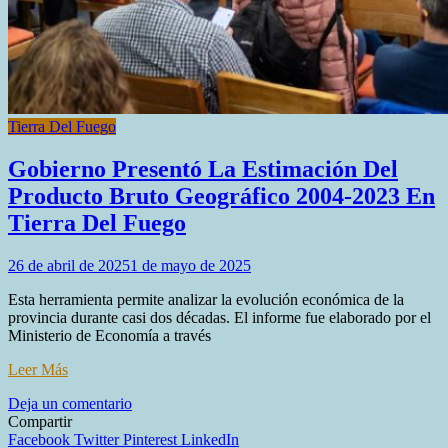
Tierra Del Fuego
Gobierno Presentó La Estimación Del
Producto Bruto Geográfico 2004-2023 En
Tierra Del Fuego
26 de abril de 2025
1 de mayo de 2025
Esta herramienta permite analizar la evolución económica de la
provincia durante casi dos décadas. El informe fue elaborado por el
Ministerio de Economía a través
Leer Más
en
Deja un comentario
Gobierno
Compartir
Presentó
Facebook
Twitter
Pinterest
LinkedIn