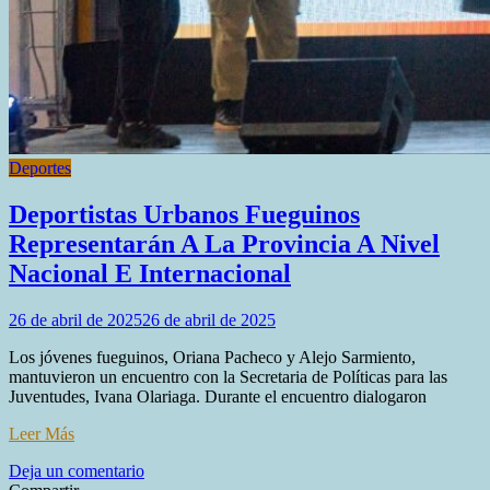
Deportes
Deportistas Urbanos Fueguinos
Representarán A La Provincia A Nivel
Nacional E Internacional
26 de abril de 2025
26 de abril de 2025
Los jóvenes fueguinos, Oriana Pacheco y Alejo Sarmiento,
mantuvieron un encuentro con la Secretaria de Políticas para las
Juventudes, Ivana Olariaga. Durante el encuentro dialogaron
Leer Más
en
Deja un comentario
Deportistas