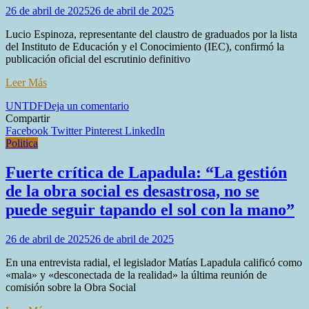
26 de abril de 2025
26 de abril de 2025
Lucio Espinoza, representante del claustro de graduados por la lista
del Instituto de Educación y el Conocimiento (IEC), confirmó la
publicación oficial del escrutinio definitivo
Leer Más
en
UNTDF
Deja un comentario
La
Compartir
UNTDF
Facebook
Twitter
Pinterest
LinkedIn
cerró
Politica
el
escrutinio
Fuerte crítica de Lapadula: “La gestión
definitivo:
de la obra social es desastrosa, no se
se
definen
puede seguir tapando el sol con la mano”
los
próximos
26 de abril de 2025
26 de abril de 2025
pasos
rumbo
En una entrevista radial, el legislador Matías Lapadula calificó como
a
«mala» y «desconectada de la realidad» la última reunión de
la
comisión sobre la Obra Social
elección
del