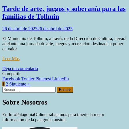
Tarde de arte, juegos y soberanía para las
familias de Tolhuin
26 de abril de 2025
26 de abril de 2025
El Municipio de Tolhuin, a través de la Dirección de Cultura, llevará
adelante una jornada de arte, juegos y recreación destinada a poner
en valor
Leer Más
en
Deja un comentario
Tarde
Compartir
de
Facebook
Twitter
Pinterest
LinkedIn
arte,
1
2
Siguiente »
Buscar:
juegos
y
soberanía
Sobre Nosotros
para
las
En InfoPatagoniaOnline trabajamos para traerte la mejor
familias
informacion de la patagonia austral.
de
Tolhuin