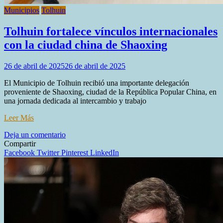
Municipios
Tolhuin
Tolhuin fortalece vínculos internacionales
con la ciudad china de Shaoxing
26 de abril de 2025
26 de abril de 2025
El Municipio de Tolhuin recibió una importante delegación
proveniente de Shaoxing, ciudad de la República Popular China, en
una jornada dedicada al intercambio y trabajo
Leer Más
en
Deja un comentario
Tolhuin
Compartir
fortalece
Facebook
Twitter
Pinterest
LinkedIn
vínculos
internacionales
con
la
ciudad
china
de