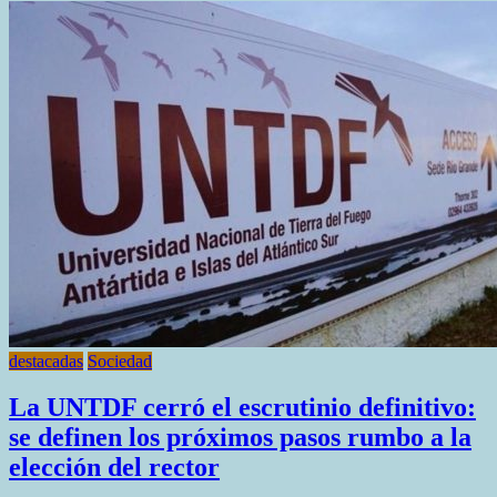
La
Estimación
Del
Producto
Bruto
Geográfico
2004-
2023
En
Tierra
Del
Fuego
destacadas
Sociedad
La UNTDF cerró el escrutinio definitivo:
se definen los próximos pasos rumbo a la
elección del rector