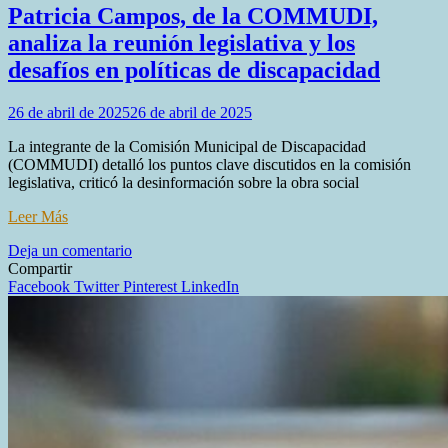
Dura
Patricia Campos, de la COMMUDI,
confrontación
analiza la reunión legislativa y los
por
la
desafíos en políticas de discapacidad
crisis
de
26 de abril de 2025
26 de abril de 2025
OSEP
y
La integrante de la Comisión Municipal de Discapacidad
acusaciones
(COMMUDI) detalló los puntos clave discutidos en la comisión
de
legislativa, criticó la desinformación sobre la obra social
mala
gestión
Leer Más
en
Deja un comentario
Patricia
Compartir
Campos,
Facebook
Twitter
Pinterest
LinkedIn
de
la
COMMUDI,
analiza
la
reunión
legislativa
y
los