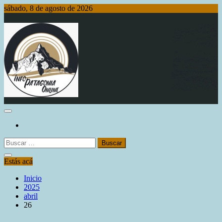
Saltar
sábado, 8 de agosto de 2026
al
contenido
Info Patagonia Online
Buscar:
Estás acá
Inicio
2025
abril
26