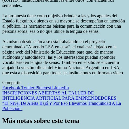
(UATID), instituciones educativas entre otros, con encuentros
semanales.
La propuesta tiene como objetivo brindar a las y los agentes del
Estado fueguino, quienes en su mayoría se desempeñan en atención
al público, las herramientas básicas para la comunicación con una
persona sorda, sea o no que utilice la lengua de señas.
Asimismo desde el área se está trabajando en el proyecto
denominado “Aprendo LSA en casa”, el cual está alojado en la
página web del Ministerio de Educación para que, de manera
autónoma y autodidacta, las y los interesados puedan aprender
vocabulario en lengua de señas. También en el sitio se encuentra
alojado la versión oficial del Himno Nacional Argentino en LSA,
que está a disposición para todas las instituciones en formato vídeo
Compartir
Facebook
Twitter
Pinterest
LinkedIn
Navegación
INSCRIPCIONES ABIERTAS AL TALLER DE
INTELIGENCIA ARTIFICIAL PARA EMPRENDEDORES
de
“El Nivel De Alerta Bajó Y Por Eso Llevamos Tranquilidad A La
entradas
Población”
Más notas sobre este tema