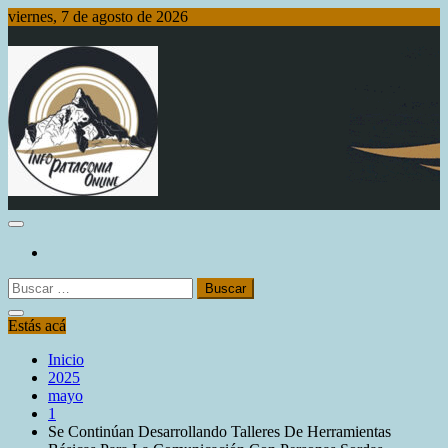
Saltar
viernes, 7 de agosto de 2026
al
contenido
Info Patagonia Online
Buscar:
Estás acá
Inicio
2025
mayo
1
Se Continúan Desarrollando Talleres De Herramientas