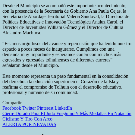
Desde el Municipio se acompañó este importante acontecimiento,
con la presencia de la Secretaria de Gobierno Ana Paula Cejas, la
Secretaria de Abordaje Territorial Valeria Sandoval, la Directora de
Políticas Educativas e Innovación Tecnológica Analuz Carol, el
Director de Juventudes William Gómez y el Director de Cultura
Alejandro Machuca.
“Estamos orgullosos del avance y repercusión que ha tenido nuestro
espacio a pocos meses de inaugurarse. Cumplimos con una
demanda muy importante y esperamos contar con muchos más
egresados y egresadas tolhuinenses de diferentes carreras”,
señalaron desde el Municipio.
Este momento representa un paso fundamental en la consolidación
del derecho a la educación superior en el Corazón de la Isla y
reafirma el compromiso de Tolhuin con el desarrollo educativo,
profesional y humano de su comunidad.
Compartir
Facebook
Twitter
Pinterest
LinkedIn
Navegación
Cierre Dorado Para El Judo Fueguino Y Más Medallas En Natación,
Ciclismo Y Tiro Con Arco
de
ALERTA POR NEVADAS
entradas