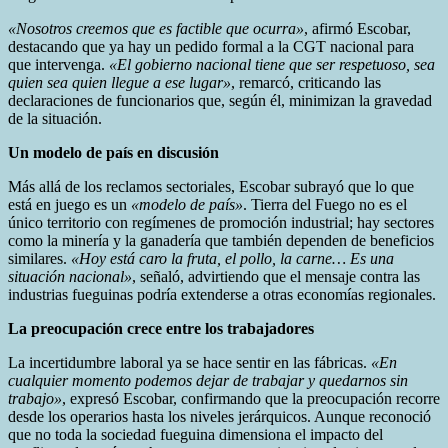
«Nosotros creemos que es factible que ocurra»
, afirmó Escobar,
destacando que ya hay un pedido formal a la CGT nacional para
que intervenga.
«El gobierno nacional tiene que ser respetuoso, sea
quien sea quien llegue a ese lugar»
, remarcó, criticando las
declaraciones de funcionarios que, según él, minimizan la gravedad
de la situación.
Un modelo de país en discusión
Más allá de los reclamos sectoriales, Escobar subrayó que lo que
está en juego es un
«modelo de país»
. Tierra del Fuego no es el
único territorio con regímenes de promoción industrial; hay sectores
como la minería y la ganadería que también dependen de beneficios
similares.
«Hoy está caro la fruta, el pollo, la carne… Es una
situación nacional»
, señaló, advirtiendo que el mensaje contra las
industrias fueguinas podría extenderse a otras economías regionales.
La preocupación crece entre los trabajadores
La incertidumbre laboral ya se hace sentir en las fábricas.
«En
cualquier momento podemos dejar de trabajar y quedarnos sin
trabajo»
, expresó Escobar, confirmando que la preocupación recorre
desde los operarios hasta los niveles jerárquicos. Aunque reconoció
que no toda la sociedad fueguina dimensiona el impacto del