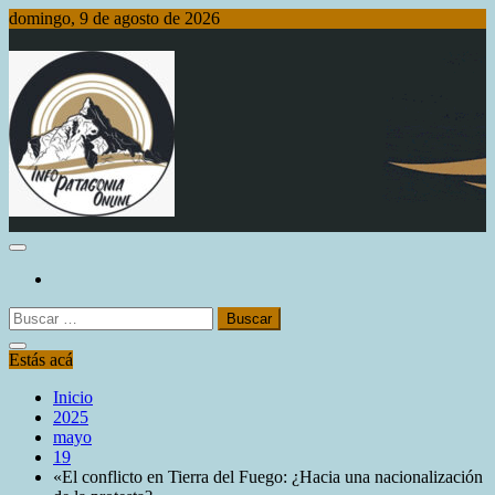
Saltar
domingo, 9 de agosto de 2026
al
contenido
Info Patagonia Online
Buscar:
Estás acá
Inicio
2025
mayo
19
«El conflicto en Tierra del Fuego: ¿Hacia una nacionalización