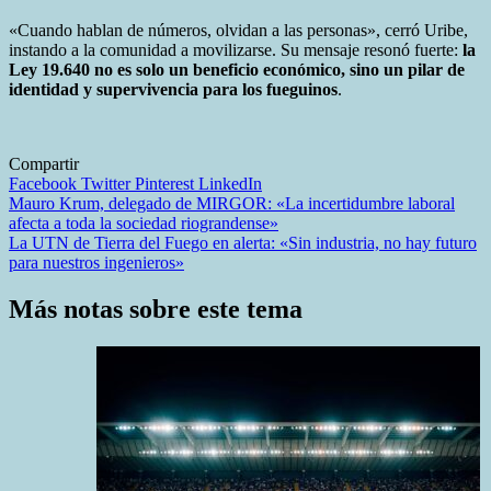
«Cuando hablan de números, olvidan a las personas», cerró Uribe,
instando a la comunidad a movilizarse. Su mensaje resonó fuerte:
la
Ley 19.640 no es solo un beneficio económico, sino un pilar de
identidad y supervivencia para los fueguinos
.
Compartir
Facebook
Twitter
Pinterest
LinkedIn
Navegación
Mauro Krum, delegado de MIRGOR: «La incertidumbre laboral
afecta a toda la sociedad riograndense»
de
La UTN de Tierra del Fuego en alerta: «Sin industria, no hay futuro
entradas
para nuestros ingenieros»
Más notas sobre este tema