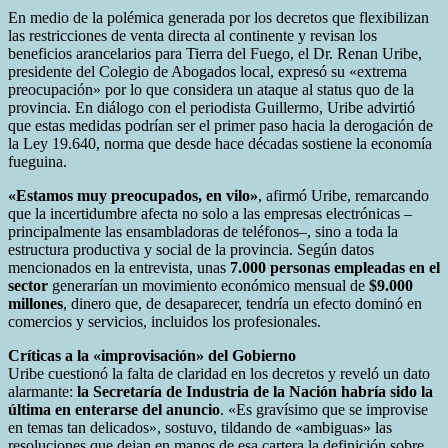
En medio de la polémica generada por los decretos que flexibilizan
las restricciones de venta directa al continente y revisan los
beneficios arancelarios para Tierra del Fuego, el Dr. Renan Uribe,
presidente del Colegio de Abogados local, expresó su «extrema
preocupación» por lo que considera un ataque al status quo de la
provincia. En diálogo con el periodista Guillermo, Uribe advirtió
que estas medidas podrían ser el primer paso hacia la derogación de
la Ley 19.640, norma que desde hace décadas sostiene la economía
fueguina.
«Estamos muy preocupados, en vilo»
, afirmó Uribe, remarcando
que la incertidumbre afecta no solo a las empresas electrónicas –
principalmente las ensambladoras de teléfonos–, sino a toda la
estructura productiva y social de la provincia. Según datos
mencionados en la entrevista, unas
7.000 personas empleadas en el
sector
generarían un movimiento económico mensual de
$9.000
millones
, dinero que, de desaparecer, tendría un efecto dominó en
comercios y servicios, incluidos los profesionales.
Críticas a la «improvisación» del Gobierno
Uribe cuestionó la falta de claridad en los decretos y reveló un dato
alarmante:
la Secretaría de Industria de la Nación habría sido la
última en enterarse del anuncio
. «Es gravísimo que se improvise
en temas tan delicados», sostuvo, tildando de «ambiguas» las
resoluciones que dejan en manos de esa cartera la definición sobre