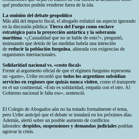
qué productos podrán venderse fuera de la isla.
La omisión del debate geopolítico
Más allá del impacto fiscal, el abogado enfatizó un aspecto ignorado
en la discusión pública:
Tierra del Fuego como enclave
estratégico para la proyección antártica y la soberanía
marítima
. «¿Casualidad que no se hable de esto?», preguntó,
insinuando que detrás de las medidas habría una intención
de
reducir la población fueguina
, alineada con exigencias de
organismos internacionales.
Solidaridad nacional vs. «costo fiscal»
Frente al argumento oficial de que el régimen fueguino representa
un «gasto», Uribe recordó que
todos los argentinos subsidian
servicios en regiones que quizás nunca visiten
, como el transporte
en el sur continental. «Esto es solidaridad, empatía con el otro. Al
Gobierno nacional le falta eso», sentenció.
El Colegio de Abogados aún no ha tratado formalmente el tema,
pero Uribe anticipó que el debate se instalará en los próximos días.
Además, alertó sobre un posible aumento de conflictos
laborales:
despidos, suspensiones y demandas judiciales
podrían
agravar la crisis.