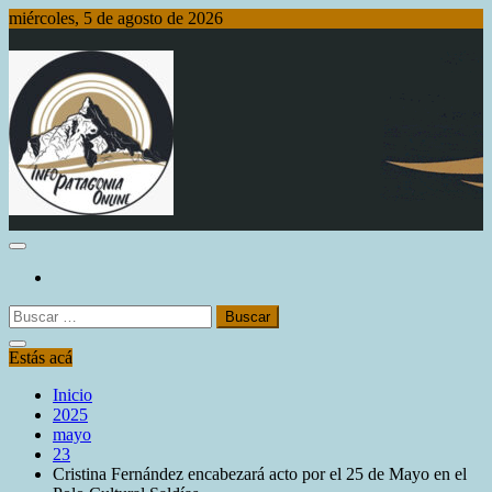
Saltar
miércoles, 5 de agosto de 2026
al
contenido
Info Patagonia Online
Buscar:
Estás acá
Inicio
2025
mayo
23
Cristina Fernández encabezará acto por el 25 de Mayo en el