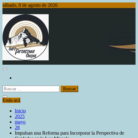
Saltar
sábado, 8 de agosto de 2026
al
contenido
Info Patagonia Online
Buscar:
Estás acá
Inicio
2025
mayo
28
Impulsan una Reforma para Incorporar la Perspectiva de