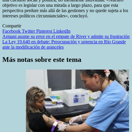
objetivo es legislar con una mirada a largo plazo, para que esta
perspectiva perdure más allá de las gestiones y no quede sujeta a los
intereses políticos circunstanciales», concluyó.
Compartir
Facebook
Twitter
Pinterest
LinkedIn
Navegación
Armani asume su error en el empate de River y admite su frustración
La Ley 19.640 en debate: Preocupación y urgencia en Río Grande
de
ante la modificación de aranceles
entradas
Más notas sobre este tema