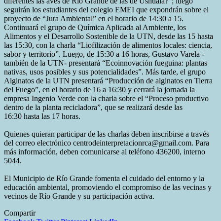
diferentes las aves de Río Grande de las de Ushuaia?”; luego
seguirán los estudiantes del colegio EMEI que expondrán sobre el
proyecto de “Jura Ambiental” en el horario de 14:30 a 15.
Continuará el grupo de Química Aplicada al Ambiente, los
Alimentos y el Desarrollo Sostenible de la UTN, desde las 15 hasta
las 15:30, con la charla “Liofilización de alimentos locales: ciencia,
sabor y territorio”. Luego, de 15:30 a 16 horas, Gustavo Varela -
también de la UTN- presentará “Ecoinnovación fueguina: plantas
nativas, usos posibles y sus potencialidades”. Más tarde, el grupo
Alginatos de la UTN presentará “Producción de alginatos en Tierra
del Fuego”, en el horario de 16 a 16:30 y cerrará la jornada la
empresa Ingenio Verde con la charla sobre el “Proceso productivo
dentro de la planta recicladora”, que se realizará desde las
16:30 hasta las 17 horas.
Quienes quieran participar de las charlas deben inscribirse a través
del correo electrónico centrodeinterpretacionrca@gmail.com. Para
más información, deben comunicarse al teléfono 436200, interno
5044.
El Municipio de Río Grande fomenta el cuidado del entorno y la
educación ambiental, promoviendo el compromiso de las vecinas y
vecinos de Río Grande y su participación activa.
Compartir