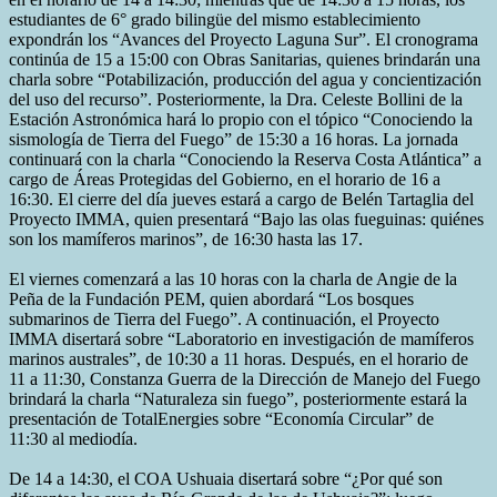
estudiantes de 6° grado bilingüe del mismo establecimiento
expondrán los “Avances del Proyecto Laguna Sur”. El cronograma
continúa de 15 a 15:00 con Obras Sanitarias, quienes brindarán una
charla sobre “Potabilización, producción del agua y concientización
del uso del recurso”. Posteriormente, la Dra. Celeste Bollini de la
Estación Astronómica hará lo propio con el tópico “Conociendo la
sismología de Tierra del Fuego” de 15:30 a 16 horas. La jornada
continuará con la charla “Conociendo la Reserva Costa Atlántica” a
cargo de Áreas Protegidas del Gobierno, en el horario de 16 a
16:30. El cierre del día jueves estará a cargo de Belén Tartaglia del
Proyecto IMMA, quien presentará “Bajo las olas fueguinas: quiénes
son los mamíferos marinos”, de 16:30 hasta las 17.
El viernes comenzará a las 10 horas con la charla de Angie de la
Peña de la Fundación PEM, quien abordará “Los bosques
submarinos de Tierra del Fuego”. A continuación, el Proyecto
IMMA disertará sobre “Laboratorio en investigación de mamíferos
marinos australes”, de 10:30 a 11 horas. Después, en el horario de
11 a 11:30, Constanza Guerra de la Dirección de Manejo del Fuego
brindará la charla “Naturaleza sin fuego”, posteriormente estará la
presentación de TotalEnergies sobre “Economía Circular” de
11:30 al mediodía.
De 14 a 14:30, el COA Ushuaia disertará sobre “¿Por qué son