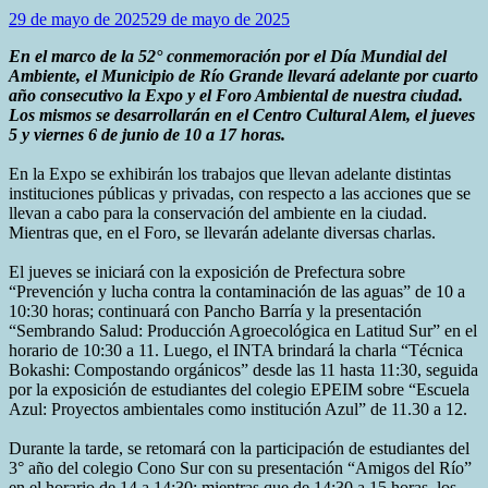
29 de mayo de 2025
29 de mayo de 2025
En el marco de la 52° conmemoración por el Día Mundial del
Ambiente, el Municipio de Río Grande llevará adelante por cuarto
año consecutivo la Expo y el Foro Ambiental de nuestra ciudad.
Los mismos se desarrollarán en el Centro Cultural Alem, el jueves
5 y viernes 6 de junio de 10 a 17 horas.
En la Expo se exhibirán los trabajos que llevan adelante distintas
instituciones públicas y privadas, con respecto a las acciones que se
llevan a cabo para la conservación del ambiente en la ciudad.
Mientras que, en el Foro, se llevarán adelante diversas charlas.
El jueves se iniciará con la exposición de Prefectura sobre
“Prevención y lucha contra la contaminación de las aguas” de 10 a
10:30 horas; continuará con Pancho Barría y la presentación
“Sembrando Salud: Producción Agroecológica en Latitud Sur” en el
horario de 10:30 a 11. Luego, el INTA brindará la charla “Técnica
Bokashi: Compostando orgánicos” desde las 11 hasta 11:30, seguida
por la exposición de estudiantes del colegio EPEIM sobre “Escuela
Azul: Proyectos ambientales como institución Azul” de 11.30 a 12.
Durante la tarde, se retomará con la participación de estudiantes del
3° año del colegio Cono Sur con su presentación “Amigos del Río”
en el horario de 14 a 14:30; mientras que de 14:30 a 15 horas, los