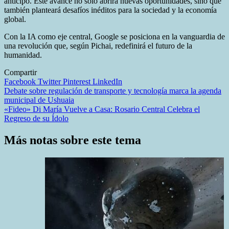
anticipó. Este avance no solo abrirá nuevas oportunidades, sino que
también planteará desafíos inéditos para la sociedad y la economía
global.
Con la IA como eje central, Google se posiciona en la vanguardia de
una revolución que, según Pichai, redefinirá el futuro de la
humanidad.
Compartir
Facebook
Twitter
Pinterest
LinkedIn
Navegación
Debate sobre regulación de transporte y tecnología marca la agenda
municipal de Ushuaia
de
«Fideo» Di María Vuelve a Casa: Rosario Central Celebra el
entradas
Regreso de su Ídolo
Más notas sobre este tema