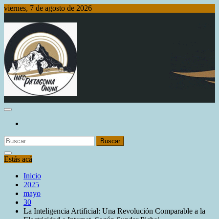
Saltar
viernes, 7 de agosto de 2026
al
contenido
Info Patagonia Online
Buscar:
Estás acá
Inicio
2025
mayo
30
La Inteligencia Artificial: Una Revolución Comparable a la