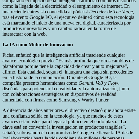
comparado el impacto de la inteligencia artificial con hitos históricos
como la llegada de la electricidad o el surgimiento de internet. En
una reciente entrevista concedida al pódcast
Decoder
de
The Verge
,
tras el evento Google I/O, el ejecutivo delineó cómo esta tecnología
está marcando el inicio de una nueva era digital, caracterizada por
productos innovadores y un cambio radical en la forma de
interactuar con la web.
La IA como Motor de Innovación
Pichai enfatizó que la inteligencia artificial trasciende cualquier
avance tecnológico previo. “Es más profunda que otros cambios de
plataforma porque tiene la capacidad de crear y auto-mejorarse”,
afirmó. Esta cualidad, según él, inaugura una etapa sin precedentes
en la historia de la computación. Durante el Google I/O, la
compañía presentó herramientas como
Gemini
,
Vo3
y
Flow
,
diseñadas para potenciar la creatividad y la automatización, junto
con colaboraciones estratégicas en dispositivos de realidad
aumentada con firmas como Samsung y Warby Parker.
A diferencia de años anteriores, el directivo destacó que ahora existe
una confianza sólida en la tecnología, ya que muchos de estos
avances están listos para llegar al público en el corto plazo. “La
clave está en convertir la investigación en productos tangibles”,
señaló, subrayando el compromiso de Google de llevar la IA desde
los laboratorios hasta la vida cotidiana de millones de personas.