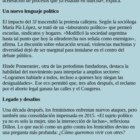
aceleración de procesos que ya estaban en marcha», explica.
Un nuevo lenguaje político
El impacto del 3J trascendió la protesta callejera. Según la socióloga
María Pía López, se trató de un «laboratorio político» que permeó
escuelas, sindicatos y hogares. «Modificó la sociedad argentina
hasta tal punto que hoy la ultraderecha nos señala como enemigos»,
afirma. La discusión sobre educación sexual, violencias machistas y
diversidad dejó de ser marginal para instalarse en el centro del
debate público.
Hinde Pomeraniec, otra de las periodistas fundadoras, destaca la
habilidad del movimiento para interpelar a amplios sectores:
«Logramos hablarle a todos, incluso a quienes hoy niegan las
desigualdades». Ese eco permitió que, tres años después, el reclamo
por el aborto legal ganara las calles y el Congreso.
Legado y desafíos
Una década después, los feminismos enfrentan nuevos ataques, pero
también una consolidación impensada en 2015. «El sujeto político
ya no es solo la mujer, sino la intersección de luchas», reflexiona
Dillon. Lo que nació como un grito contra los femicidios devino en
una pregunta más profunda:
¿Cómo queremos vivir con otres?