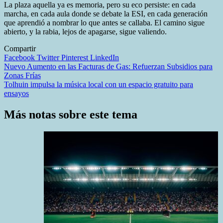
La plaza aquella ya es memoria, pero su eco persiste: en cada
marcha, en cada aula donde se debate la ESI, en cada generación
que aprendió a nombrar lo que antes se callaba. El camino sigue
abierto, y la rabia, lejos de apagarse, sigue valiendo.
Compartir
Facebook
Twitter
Pinterest
LinkedIn
Navegación
Nuevo Aumento en las Facturas de Gas: Refuerzan Subsidios para
Zonas Frías
de
Tolhuin impulsa la música local con un espacio gratuito para
entradas
ensayos
Más notas sobre este tema