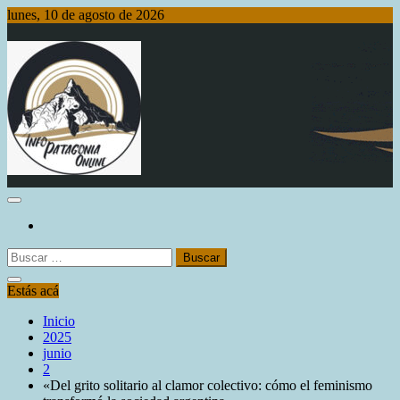
Saltar
lunes, 10 de agosto de 2026
al
contenido
Info Patagonia Online
Buscar:
Estás acá
Inicio
2025
junio
2
«Del grito solitario al clamor colectivo: cómo el feminismo