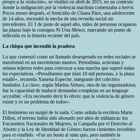
piropo a la violación»
, se viralizó en abril de 2015, en un contexto
donde la indignación por la violencia machista comenzaba a hervir.
Pocos meses después, el femicidio de Chiara Páez, una adolescente
de 14 años, encendió la mecha de una revuelta social sin
precedentes. El 3 de junio de aquel año, miles de personas ocuparon
las plazas bajo la consigna
Ni Una Menos
, marcando un punto de
inflexión en la historia reciente del país.
La chispa que incendió la pradera
Lo que comenzó como un llamado desesperado en redes sociales se
transformó en un movimiento masivo. Periodistas, activistas y
artistas tejieron redes para convocar a una marcha que superó todas
las expectativas. «Pensábamos que irían 10 mil personas, y la plaza
estalló», recuerda Ximena Espeche, integrante del colectivo
fundador. La clave, según Marina Abiuso, otra de las organizadoras,
fue la capacidad de traducir demandas complejas en un lenguaje
accesible: «Era necesario decir lo obvio: que la violencia de género
existe y es un problema de todos».
El fenómeno no surgió de la nada. Como señala la escritora Marta
Dillon, el terreno había sido abonado por años de militancia: los
Encuentros Nacionales de Mujeres, la Campaña por el Derecho al
Aborto y la Ley de Identidad de Género fueron cimientos invisibles
para el estallido. «Fue un
basta
al statu quo, pero también la