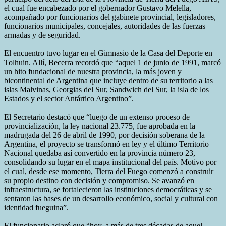
el cual fue encabezado por el gobernador Gustavo Melella,
acompañado por funcionarios del gabinete provincial, legisladores,
funcionarios municipales, concejales, autoridades de las fuerzas
armadas y de seguridad.
El encuentro tuvo lugar en el Gimnasio de la Casa del Deporte en
Tolhuin. Allí, Becerra recordó que “aquel 1 de junio de 1991, marcó
un hito fundacional de nuestra provincia, la más joven y
bicontinental de Argentina que incluye dentro de su territorio a las
islas Malvinas, Georgias del Sur, Sandwich del Sur, la isla de los
Estados y el sector Antártico Argentino”.
El Secretario destacó que “luego de un extenso proceso de
provincialización, la ley nacional 23.775, fue aprobada en la
madrugada del 26 de abril de 1990, por decisión soberana de la
Argentina, el proyecto se transformó en ley y el último Territorio
Nacional quedaba así convertido en la provincia número 23,
consolidando su lugar en el mapa institucional del país. Motivo por
el cual, desde ese momento, Tierra del Fuego comenzó a construir
su propio destino con decisión y compromiso. Se avanzó en
infraestructura, se fortalecieron las instituciones democráticas y se
sentaron las bases de un desarrollo económico, social y cultural con
identidad fueguina”.
El funcionario aclaró que “hoy, a más de tres décadas de aquel