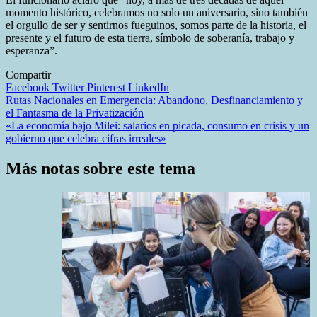
momento histórico, celebramos no solo un aniversario, sino también
el orgullo de ser y sentirnos fueguinos, somos parte de la historia, el
presente y el futuro de esta tierra, símbolo de soberanía, trabajo y
esperanza”.
Compartir
Facebook
Twitter
Pinterest
LinkedIn
Navegación
Rutas Nacionales en Emergencia: Abandono, Desfinanciamiento y
el Fantasma de la Privatización
de
«La economía bajo Milei: salarios en picada, consumo en crisis y un
entradas
gobierno que celebra cifras irreales»
Más notas sobre este tema