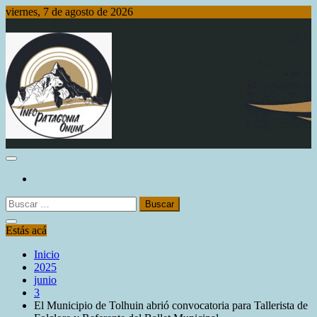
Saltar
viernes, 7 de agosto de 2026
al
contenido
Info Patagonia Online
Buscar:
Estás acá
Inicio
2025
junio
3
El Municipio de Tolhuin abrió convocatoria para Tallerista de