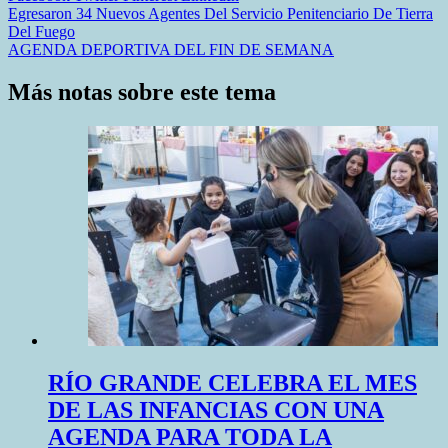
Navegación
Egresaron 34 Nuevos Agentes Del Servicio Penitenciario De Tierra
Del Fuego
de
AGENDA DEPORTIVA DEL FIN DE SEMANA
entradas
Más notas sobre este tema
RÍO GRANDE CELEBRA EL MES
DE LAS INFANCIAS CON UNA
AGENDA PARA TODA LA