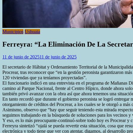
Municipios
Ushuaia
Ferreyra: “La Eliminación De La Secretar
11 de junio de 2025
11 de junio de 2025
El secretario de Hábitat y Ordenamiento Territorial de la Municipalid
Procrear, tras reconocer que “en la gestión peronista garantizaron más
120 viviendas que ya teníamos proyectadas”.
El funcionario indicó en una entrevista en el programa de Mañanas Di
camino al Parque Nacional, frente al Centro Hípico, donde ahora solo 
también privó avanzar con la obra así que ahora tenemos una situación
En tanto recordó que durante el gobierno peronista se logró entregar m
otorgamiento de créditos del Procrear, a los cuales se le otorgó a más
Asimismo, observo que “hay que seguir teniendo esta mirada respecto 
seguimos trabajando en la búsqueda de soluciones para los vecinos y
Y eso, es lo más preocupante-continuó-sobre todo hoy es Procrear y co
Ferreyra sintetizó “ojalá se pueda revertir esta situación, cosa que res
electrónica y todo tiene que ver con atentar, digamos, al desarrollo pr