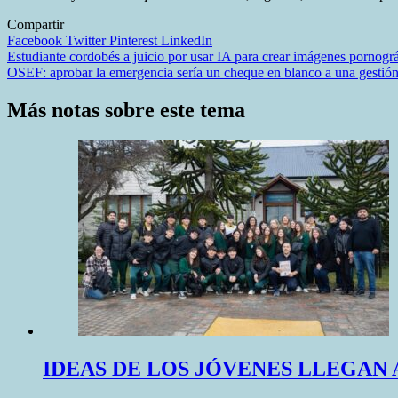
Compartir
Facebook
Twitter
Pinterest
LinkedIn
Navegación
Estudiante cordobés a juicio por usar IA para crear imágenes pornogr
OSEF: aprobar la emergencia sería un cheque en blanco a una gestió
de
entradas
Más notas sobre este tema
IDEAS DE LOS JÓVENES LLEGAN 