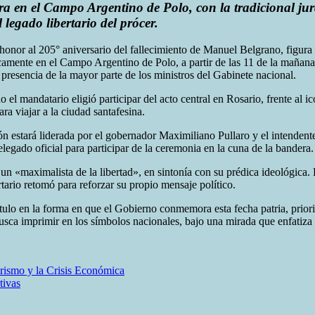
ra en el Campo Argentino de Polo, con la tradicional jura
legado libertario del prócer.
n honor al 205° aniversario del fallecimiento de Manuel Belgrano, figura
camente en el Campo Argentino de Polo, a partir de las 11 de la mañana.
 presencia de la mayor parte de los ministros del Gabinete nacional.
o el mandatario eligió participar del acto central en Rosario, frente al
ra viajar a la ciudad santafesina.
ón estará liderada por el gobernador Maximiliano Pullaro y el intendente
egado oficial para participar de la ceremonia en la cuna de la bandera.
n «maximalista de la libertad», en sintonía con su prédica ideológica.
rtario retomó para reforzar su propio mensaje político.
ulo en la forma en que el Gobierno conmemora esta fecha patria, priori
usca imprimir en los símbolos nacionales, bajo una mirada que enfatiza l
arismo y la Crisis Económica
tivas