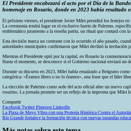
El Presidente encabezará el acto por el Día de la Bande
homenaje en Rosario, donde en 2023 había resaltado el 
El próximo viernes, el presidente Javier Milei presidirá los festejos e
La ceremonia tendrá lugar en el exclusivo barrio de Palermo, específi
emblemático juramento a la enseña patria, un ritual que contará con la
Esta decisión marca un contraste con lo ocurrido el año pasado, cuand
autoridades municipales confirmaron que Milei declinó la invitación pa
Mientras el Presidente optó por la capital, en Rosario la conmemoraci
Hasta el momento, se desconoce si el Gobierno nacional enviará un del
Durante su discurso en 2023, Milei había ensalzado a Belgrano como u
categórica: «Éramos libres o no lo éramos», una frase que el líder libe
La elección de Palermo como sede del acto oficial abre un nuevo capít
rosarino. La jornada promete ser un reflejo de la impronta que Milei b
Compartir
Facebook
Twitter
Pinterest
LinkedIn
Navegación
La Plaza de Mayo Vibra con una Protesta Histórica Contra el Autorit
Río Grande fortalece la formación técnica con nuevas pasantías educa
de
entradas
Más notas sobre este tema