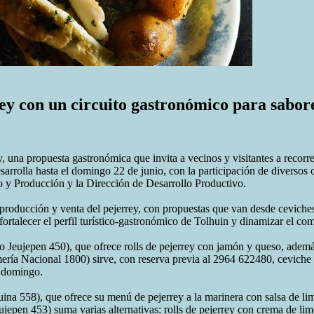
y con un circuito gastronómico para sabore
 una propuesta gastronómica que invita a vecinos y visitantes a recorrer
sarrolla hasta el domingo 22 de junio, con la participación de diverso
o y Producción y la Dirección de Desarrollo Productivo.
producción y venta del pejerrey, con propuestas que van desde ceviches 
ortalecer el perfil turístico-gastronómico de Tolhuin y dinamizar el come
 Jeujepen 450), que ofrece rolls de pejerrey con jamón y queso, además
ería Nacional 1800) sirve, con reserva previa al 2964 622480, ceviche 
a domingo.
ina 558), que ofrece su menú de pejerrey a la marinera con salsa de lim
jepen 453) suma varias alternativas: rolls de pejerrey con crema de lim