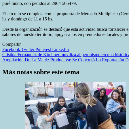
puré mixto, con pedidos al 2964 505479.
El circuito se completa con la propuesta de Mercado Multiplicar (Cerr
hs y domingo de 11 a 15 hs.
Desde la organización se destacó que esta actividad busca fortalecer 
sabores de nuestro territorio, apoyar a los emprendedores locales y p
Compartir
Facebook
Twitter
Pinterest
LinkedIn
Navegación
Cristina Fernández de Kirchner moviliza al peronismo en una histórica
Ampliación De La Matriz Productiva: Se Concretó La Exportación D
de
entradas
Más notas sobre este tema