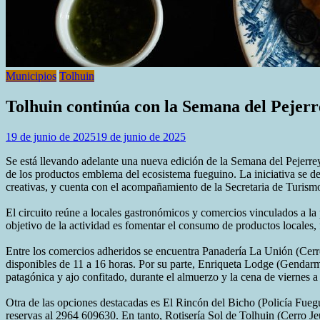
Municipios
Tolhuin
Tolhuin continúa con la Semana del Pejerre
19 de junio de 2025
19 de junio de 2025
Se está llevando adelante una nueva edición de la Semana del Pejerrey,
de los productos emblema del ecosistema fueguino. La iniciativa se de
creativas, y cuenta con el acompañamiento de la Secretaria de Turism
El circuito reúne a locales gastronómicos y comercios vinculados a la 
objetivo de la actividad es fomentar el consumo de productos locales, f
Entre los comercios adheridos se encuentra Panadería La Unión (Cerro
disponibles de 11 a 16 horas. Por su parte, Enriqueta Lodge (Gendarm
patagónica y ajo confitado, durante el almuerzo y la cena de viernes 
Otra de las opciones destacadas es El Rincón del Bicho (Policía Fuegu
reservas al 2964 609630. En tanto, Rotisería Sol de Tolhuin (Cerro Jeu