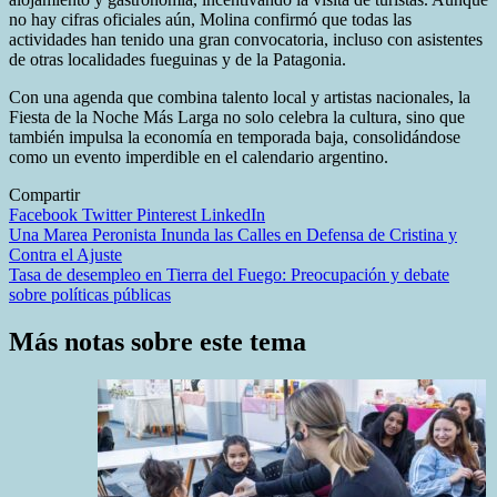
no hay cifras oficiales aún, Molina confirmó que todas las
actividades han tenido una gran convocatoria, incluso con asistentes
de otras localidades fueguinas y de la Patagonia.
Con una agenda que combina talento local y artistas nacionales, la
Fiesta de la Noche Más Larga no solo celebra la cultura, sino que
también impulsa la economía en temporada baja, consolidándose
como un evento imperdible en el calendario argentino.
Compartir
Facebook
Twitter
Pinterest
LinkedIn
Navegación
Una Marea Peronista Inunda las Calles en Defensa de Cristina y
Contra el Ajuste
de
Tasa de desempleo en Tierra del Fuego: Preocupación y debate
entradas
sobre políticas públicas
Más notas sobre este tema