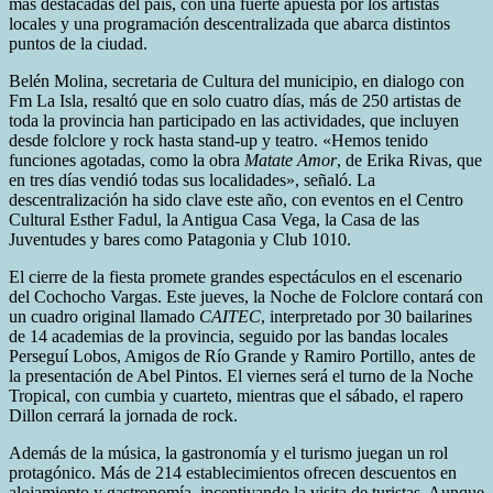
más destacadas del país, con una fuerte apuesta por los artistas
locales y una programación descentralizada que abarca distintos
puntos de la ciudad.
Belén Molina, secretaria de Cultura del municipio, en dialogo con
Fm La Isla, resaltó que en solo cuatro días, más de 250 artistas de
toda la provincia han participado en las actividades, que incluyen
desde folclore y rock hasta stand-up y teatro. «Hemos tenido
funciones agotadas, como la obra
Matate Amor
, de Erika Rivas, que
en tres días vendió todas sus localidades», señaló. La
descentralización ha sido clave este año, con eventos en el Centro
Cultural Esther Fadul, la Antigua Casa Vega, la Casa de las
Juventudes y bares como Patagonia y Club 1010.
El cierre de la fiesta promete grandes espectáculos en el escenario
del Cochocho Vargas. Este jueves, la Noche de Folclore contará con
un cuadro original llamado
CAITEC
, interpretado por 30 bailarines
de 14 academias de la provincia, seguido por las bandas locales
Perseguí Lobos, Amigos de Río Grande y Ramiro Portillo, antes de
la presentación de Abel Pintos. El viernes será el turno de la Noche
Tropical, con cumbia y cuarteto, mientras que el sábado, el rapero
Dillon cerrará la jornada de rock.
Además de la música, la gastronomía y el turismo juegan un rol
protagónico. Más de 214 establecimientos ofrecen descuentos en
alojamiento y gastronomía, incentivando la visita de turistas. Aunque