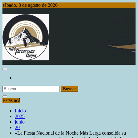
Saltar
sábado, 8 de agosto de 2026
al
contenido
Info Patagonia Online
Buscar:
Estás acá
Inicio
2025
junio
20
«La Fiesta Nacional de la Noche Más Larga consolida su