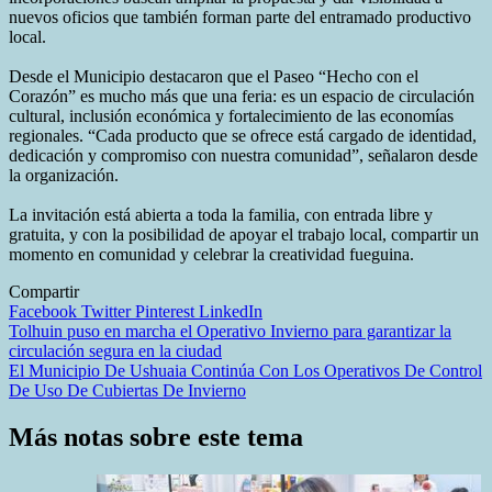
nuevos oficios que también forman parte del entramado productivo
local.
Desde el Municipio destacaron que el Paseo “Hecho con el
Corazón” es mucho más que una feria: es un espacio de circulación
cultural, inclusión económica y fortalecimiento de las economías
regionales. “Cada producto que se ofrece está cargado de identidad,
dedicación y compromiso con nuestra comunidad”, señalaron desde
la organización.
La invitación está abierta a toda la familia, con entrada libre y
gratuita, y con la posibilidad de apoyar el trabajo local, compartir un
momento en comunidad y celebrar la creatividad fueguina.
Compartir
Facebook
Twitter
Pinterest
LinkedIn
Navegación
Tolhuin puso en marcha el Operativo Invierno para garantizar la
circulación segura en la ciudad
de
El Municipio De Ushuaia Continúa Con Los Operativos De Control
entradas
De Uso De Cubiertas De Invierno
Más notas sobre este tema