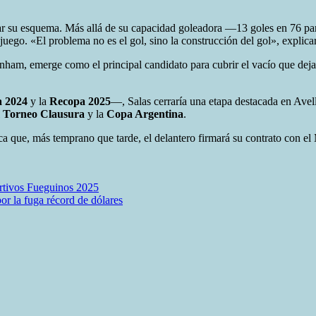
enciar su esquema. Más allá de su capacidad goleadora —13 goles en 76 
e juego. «El problema no es el gol, sino la construcción del gol», explic
enham, emerge como el principal candidato para cubrir el vacío que deja
 2024
y la
Recopa 2025
—, Salas cerraría una etapa destacada en Avel
l
Torneo Clausura
y la
Copa Argentina
.
ica que, más temprano que tarde, el delantero firmará su contrato con el 
tivos Fueguinos 2025
por la fuga récord de dólares