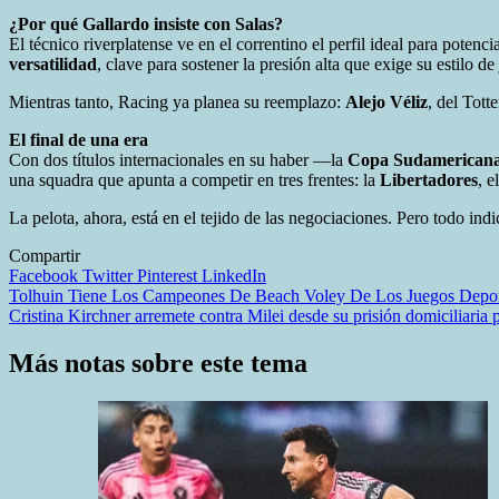
¿Por qué Gallardo insiste con Salas?
El técnico riverplatense ve en el correntino el perfil ideal para pot
versatilidad
, clave para sostener la presión alta que exige su estilo d
Mientras tanto, Racing ya planea su reemplazo:
Alejo Véliz
, del Tott
El final de una era
Con dos títulos internacionales en su haber —la
Copa Sudamericana
una squadra que apunta a competir en tres frentes: la
Libertadores
, e
La pelota, ahora, está en el tejido de las negociaciones. Pero todo ind
Compartir
Facebook
Twitter
Pinterest
LinkedIn
Navegación
Tolhuin Tiene Los Campeones De Beach Voley De Los Juegos Depor
Cristina Kirchner arremete contra Milei desde su prisión domiciliaria 
de
entradas
Más notas sobre este tema