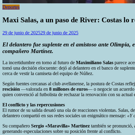
Deportes
Maxi Salas, a un paso de River: Costas lo r
29 de junio de 2025
29 de junio de 2025
El delantero fue suplente en el amistoso ante Olimpia, 
compañero Martínez.
La incertidumbre en torno al futuro de
Maximiliano Salas
parece acer
tomó una decisión elocuente: dejó al delantero en el banco de suplent
cerca de vestir la camiseta del equipo de Núñez.
Según fuentes cercanas al club avellanense, la postura de Costas refle
rescisión
—valorada en
8 millones de euros
— o negocie un acuerdo di
quien convenció al futbolista de rechazar la renovación con su actual 
El conflicto y las repercusiones
El rumor de su salida desató una ola de reacciones violentas. Salas, de
delantero compartió en sus redes sociales un enigmático mensaje:
«Y c
Su compañero
Sergio «Maravilla» Martínez
también se pronunció, a
generando especulaciones sobre su posición frente al conflicto.