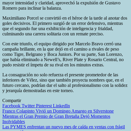
mayor intensidad y claridad, aprovechó la expulsión de Gustavo
Romero para inclinar la balanza.
Maximiliano Porcel se convirtió en el héroe de la tarde al anotar dos
goles decisivos. El primero surgió de un error defensivo, mientras
que el segundo fue una exhibición de inteligencia y frialdad,
culminando una carrera solitaria con un remate preciso.
Con este triunfo, el equipo dirigido por Marcelo Bravo cerró una
campaña brillante, en la que dejó en el camino a rivales de peso
como Tigre, Belgrano y Boca Juniors. Por su parte, San Lorenzo,
que había eliminado a Newell’s, River Plate y Rosario Central, no
pudo resistir el ímpetu de su rival en los minutos extras.
La consagración no solo refuerza el presente prometedor de las
inferiores de Vélez, sino que también proyecta nombres que, en el
futuro cercano, podrían dar el salto al profesionalismo con la solidez
y jerarquía demostradas en este torneo.
Compartir
Facebook
Twitter
Pinterest
LinkedIn
Navegación
Franco Colapinto Vivió un Domingo Amargo en Silverstone
Mientras el Gran Premio de Gran Bretaña Dejó Momentos
de
Inolvidables
entradas
Las PYMES enfrentan un nuevo mes de caída en ventas con frágil