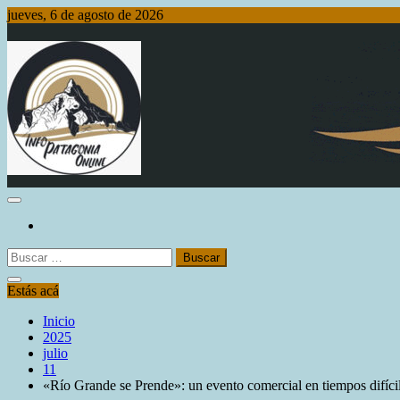
Saltar
jueves, 6 de agosto de 2026
al
contenido
Info Patagonia Online
Buscar:
Estás acá
Inicio
2025
julio
11
«Río Grande se Prende»: un evento comercial en tiempos difíci