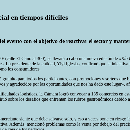
al en tiempos difíciles
vento con el objetivo de reactivar el sector y mantene
YPF (calle El Cano al 300), se llevará a cabo una nueva edición de
«Río 
 La presidente de la entidad, Yiyi Iglesias, confirmó que la iniciativa 
como los consumidores.
 gratuito para todos los participantes, con promociones y sorteos que b
os y agradecidos por las oportunidades que nos ha dado este lugar», af
ificultades logísticas, la Cámara logró convocar a 135 comercios en esta 
ió sobre los desafíos que enfrentan los rubros gastronómicos debido a l
omerciante siente que debe salvarse solo, y eso a veces pone en riesgo lo
activa. Además, mencionó problemas como la venta por debajo del precio d
jo de caja de los negocios.