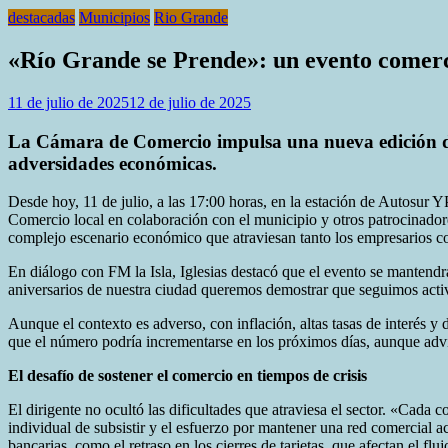
destacadas
Municipios
Rio Grande
«Río Grande se Prende»: un evento comerci
11 de julio de 2025
12 de julio de 2025
La Cámara de Comercio impulsa una nueva edición del e
adversidades económicas.
Desde hoy, 11 de julio, a las 17:00 horas, en la estación de Autosur 
Comercio local en colaboración con el municipio y otros patrocinadores.
complejo escenario económico que atraviesan tanto los empresarios 
En diálogo con FM la Isla, Iglesias destacó que el evento se mantendrá
aniversarios de nuestra ciudad queremos demostrar que seguimos activ
Aunque el contexto es adverso, con inflación, altas tasas de interés y d
que el número podría incrementarse en los próximos días, aunque advirt
El desafío de sostener el comercio en tiempos de crisis
El dirigente no ocultó las dificultades que atraviesa el sector. «Cada c
individual de subsistir y el esfuerzo por mantener una red comercial 
bancarias, como el retraso en los cierres de tarjetas, que afectan el flu