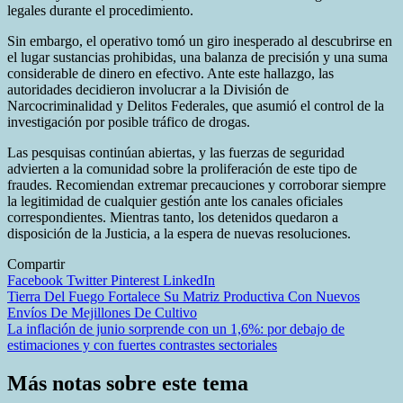
legales durante el procedimiento.
Sin embargo, el operativo tomó un giro inesperado al descubrirse en
el lugar sustancias prohibidas, una balanza de precisión y una suma
considerable de dinero en efectivo. Ante este hallazgo, las
autoridades decidieron involucrar a la División de
Narcocriminalidad y Delitos Federales, que asumió el control de la
investigación por posible tráfico de drogas.
Las pesquisas continúan abiertas, y las fuerzas de seguridad
advierten a la comunidad sobre la proliferación de este tipo de
fraudes. Recomiendan extremar precauciones y corroborar siempre
la legitimidad de cualquier gestión ante los canales oficiales
correspondientes. Mientras tanto, los detenidos quedaron a
disposición de la Justicia, a la espera de nuevas resoluciones.
Compartir
Facebook
Twitter
Pinterest
LinkedIn
Navegación
Tierra Del Fuego Fortalece Su Matriz Productiva Con Nuevos
Envíos De Mejillones De Cultivo
de
La inflación de junio sorprende con un 1,6%: por debajo de
entradas
estimaciones y con fuertes contrastes sectoriales
Más notas sobre este tema