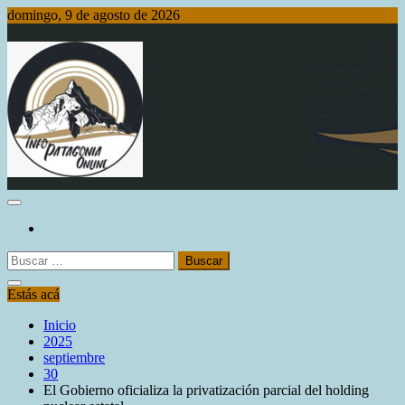
Saltar
domingo, 9 de agosto de 2026
al
contenido
Info Patagonia Online
Buscar:
Estás acá
Inicio
2025
septiembre
30
El Gobierno oficializa la privatización parcial del holding