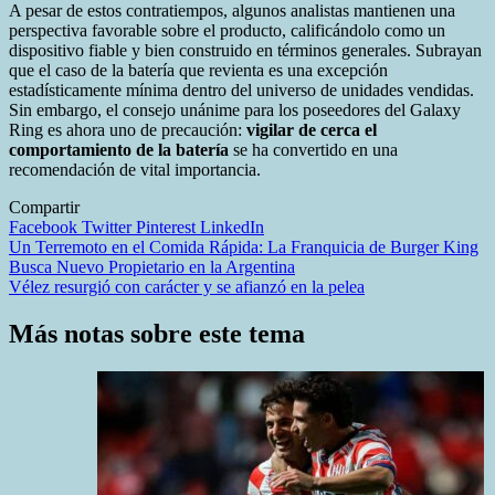
A pesar de estos contratiempos, algunos analistas mantienen una
perspectiva favorable sobre el producto, calificándolo como un
dispositivo fiable y bien construido en términos generales. Subrayan
que el caso de la batería que revienta es una excepción
estadísticamente mínima dentro del universo de unidades vendidas.
Sin embargo, el consejo unánime para los poseedores del Galaxy
Ring es ahora uno de precaución:
vigilar de cerca el
comportamiento de la batería
se ha convertido en una
recomendación de vital importancia.
Compartir
Facebook
Twitter
Pinterest
LinkedIn
Navegación
Un Terremoto en el Comida Rápida: La Franquicia de Burger King
Busca Nuevo Propietario en la Argentina
de
Vélez resurgió con carácter y se afianzó en la pelea
entradas
Más notas sobre este tema