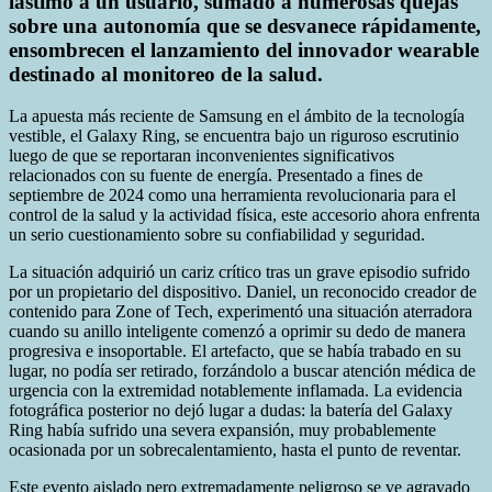
lastimó a un usuario, sumado a numerosas quejas
sobre una autonomía que se desvanece rápidamente,
ensombrecen el lanzamiento del innovador wearable
destinado al monitoreo de la salud.
La apuesta más reciente de Samsung en el ámbito de la tecnología
vestible, el Galaxy Ring, se encuentra bajo un riguroso escrutinio
luego de que se reportaran inconvenientes significativos
relacionados con su fuente de energía. Presentado a fines de
septiembre de 2024 como una herramienta revolucionaria para el
control de la salud y la actividad física, este accesorio ahora enfrenta
un serio cuestionamiento sobre su confiabilidad y seguridad.
La situación adquirió un cariz crítico tras un grave episodio sufrido
por un propietario del dispositivo. Daniel, un reconocido creador de
contenido para Zone of Tech, experimentó una situación aterradora
cuando su anillo inteligente comenzó a oprimir su dedo de manera
progresiva e insoportable. El artefacto, que se había trabado en su
lugar, no podía ser retirado, forzándolo a buscar atención médica de
urgencia con la extremidad notablemente inflamada. La evidencia
fotográfica posterior no dejó lugar a dudas: la batería del Galaxy
Ring había sufrido una severa expansión, muy probablemente
ocasionada por un sobrecalentamiento, hasta el punto de reventar.
Este evento aislado pero extremadamente peligroso se ve agravado