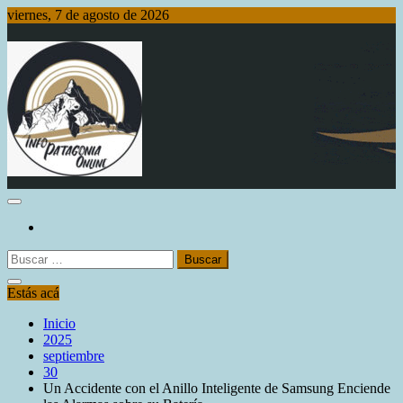
Saltar
viernes, 7 de agosto de 2026
al
contenido
Info Patagonia Online
Buscar:
Estás acá
Inicio
2025
septiembre
30
Un Accidente con el Anillo Inteligente de Samsung Enciende