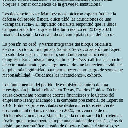
bloques a tomar conciencia de la gravedad institucional.
Las declaraciones de Martínez no se hicieron esperar frente a la
defensa del propio Espert, quien tildó las acusaciones de una
«campaña sucia». El diputado oficialista respondió que la única
campaña sucia fue la que el libertario realizó en 2019 y 2021,
financiada, según la causa judicial, con «plata sucia del narco».
La presión no cesó, y varios integrantes del bloque oficialista
elevaron su tono. La diputada Sabrina Selva consideró que Espert
no solo debe dejar la comisión, sino también su banca en el
Congreso. En la misma línea, Gabriela Estévez calificó la situación
de extremadamente grave, argumentando que la creciente evidencia
le quita toda legitimidad para permanecer en un cargo de semejante
responsabilidad. «Cuidemos las instituciones», exhortó.
Los fundamentos del pedido de expulsión se nutren de una
investigación judicial radicada en Texas, Estados Unidos. Dicha
causa documenta presuntos aportes financieros y logísticos del
empresario Henry Machado a la campaña presidencial de Espert en
2019. Entre las pruebas citadas se destaca una transferencia de
doscientos mil dólares recibida en 2020, proveniente de un
fideicomiso vinculado a Machado y a la empresaria Debra Mercer-
Erwin, quien actualmente cumple una condena de dieciséis años de
prisión por narcotráfico, lavado de dinero y fraude. Asimismo, se