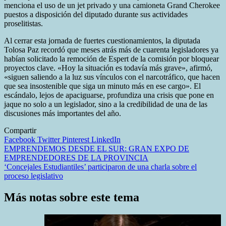
menciona el uso de un jet privado y una camioneta Grand Cherokee
puestos a disposición del diputado durante sus actividades
proselitistas.
Al cerrar esta jornada de fuertes cuestionamientos, la diputada
Tolosa Paz recordó que meses atrás más de cuarenta legisladores ya
habían solicitado la remoción de Espert de la comisión por bloquear
proyectos clave. «Hoy la situación es todavía más grave», afirmó,
«siguen saliendo a la luz sus vínculos con el narcotráfico, que hacen
que sea insostenible que siga un minuto más en ese cargo». El
escándalo, lejos de apaciguarse, profundiza una crisis que pone en
jaque no solo a un legislador, sino a la credibilidad de una de las
discusiones más importantes del año.
Compartir
Facebook
Twitter
Pinterest
LinkedIn
Navegación
EMPRENDEMOS DESDE EL SUR: GRAN EXPO DE
EMPRENDEDORES DE LA PROVINCIA
de
‘Concejales Estudiantiles’ participaron de una charla sobre el
entradas
proceso legislativo
Más notas sobre este tema