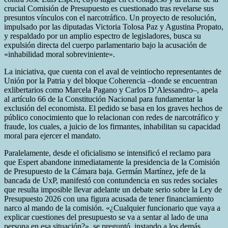
crucial Comisión de Presupuesto es cuestionado tras revelarse sus
presuntos vínculos con el narcotráfico. Un proyecto de resolución,
impulsado por las diputadas Victoria Tolosa Paz y Agustina Propato,
y respaldado por un amplio espectro de legisladores, busca su
expulsión directa del cuerpo parlamentario bajo la acusación de
«inhabilidad moral sobreviniente».
La iniciativa, que cuenta con el aval de veintiocho representantes de
Unión por la Patria y del bloque Coherencia –donde se encuentran
exlibertarios como Marcela Pagano y Carlos D’Alessandro–, apela
al artículo 66 de la Constitución Nacional para fundamentar la
exclusión del economista. El pedido se basa en los graves hechos de
público conocimiento que lo relacionan con redes de narcotráfico y
fraude, los cuales, a juicio de los firmantes, inhabilitan su capacidad
moral para ejercer el mandato.
Paralelamente, desde el oficialismo se intensificó el reclamo para
que Espert abandone inmediatamente la presidencia de la Comisión
de Presupuesto de la Cámara baja. Germán Martínez, jefe de la
bancada de UxP, manifestó con contundencia en sus redes sociales
que resulta imposible llevar adelante un debate serio sobre la Ley de
Presupuesto 2026 con una figura acusada de tener financiamiento
narco al mando de la comisión. «¿Cualquier funcionario que vaya a
explicar cuestiones del presupuesto se va a sentar al lado de una
persona en esa situación?», se preguntó, instando a los demás