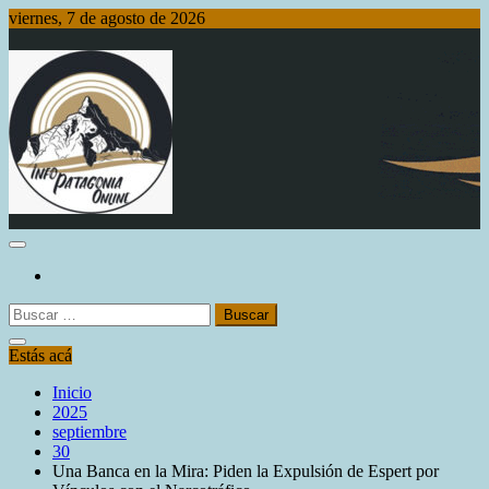
Saltar
viernes, 7 de agosto de 2026
al
contenido
Info Patagonia Online
Buscar:
Estás acá
Inicio
2025
septiembre
30
Una Banca en la Mira: Piden la Expulsión de Espert por