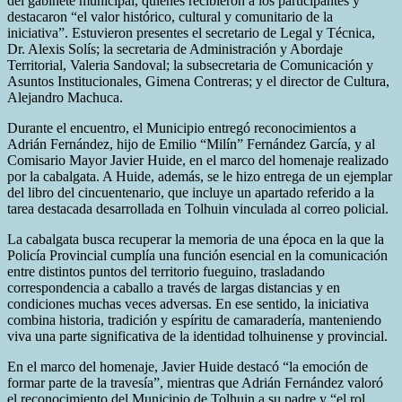
del gabinete municipal, quienes recibieron a los participantes y
destacaron “el valor histórico, cultural y comunitario de la
iniciativa”. Estuvieron presentes el secretario de Legal y Técnica,
Dr. Alexis Solís; la secretaria de Administración y Abordaje
Territorial, Valeria Sandoval; la subsecretaria de Comunicación y
Asuntos Institucionales, Gimena Contreras; y el director de Cultura,
Alejandro Machuca.
Durante el encuentro, el Municipio entregó reconocimientos a
Adrián Fernández, hijo de Emilio “Milín” Fernández García, y al
Comisario Mayor Javier Huide, en el marco del homenaje realizado
por la cabalgata. A Huide, además, se le hizo entrega de un ejemplar
del libro del cincuentenario, que incluye un apartado referido a la
tarea destacada desarrollada en Tolhuin vinculada al correo policial.
La cabalgata busca recuperar la memoria de una época en la que la
Policía Provincial cumplía una función esencial en la comunicación
entre distintos puntos del territorio fueguino, trasladando
correspondencia a caballo a través de largas distancias y en
condiciones muchas veces adversas. En ese sentido, la iniciativa
combina historia, tradición y espíritu de camaradería, manteniendo
viva una parte significativa de la identidad tolhuinense y provincial.
En el marco del homenaje, Javier Huide destacó “la emoción de
formar parte de la travesía”, mientras que Adrián Fernández valoró
el reconocimiento del Municipio de Tolhuin a su padre y “el rol