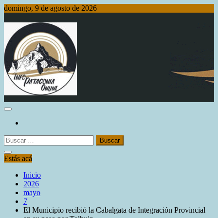
Saltar
domingo, 9 de agosto de 2026
al
contenido
Info Patagonia Online
Buscar:
Estás acá
Inicio
2026
mayo
7
El Municipio recibió la Cabalgata de Integración Provincial