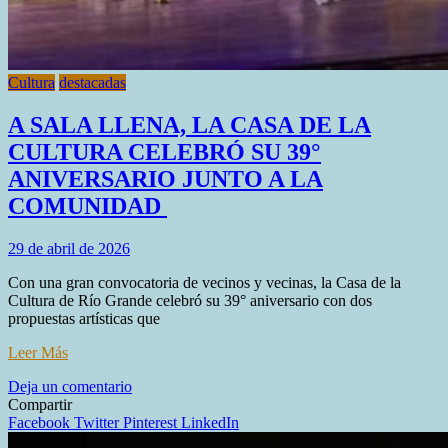
Cultura
destacadas
A SALA LLENA, LA CASA DE LA
CULTURA CELEBRÓ SU 39°
ANIVERSARIO JUNTO A LA
COMUNIDAD
29 de abril de 2026
Con una gran convocatoria de vecinos y vecinas, la Casa de la
Cultura de Río Grande celebró su 39° aniversario con dos
propuestas artísticas que
Leer Más
en
Deja un comentario
A
Compartir
SALA
Facebook
Twitter
Pinterest
LinkedIn
LLENA,