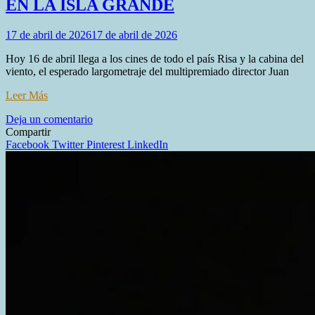
EN LA ISLA GRANDE
17 de abril de 2026
17 de abril de 2026
Hoy 16 de abril llega a los cines de todo el país Risa y la cabina del
viento, el esperado largometraje del multipremiado director Juan
Leer Más
en
Deja un comentario
TIERRA
Compartir
DEL
Facebook
Twitter
Pinterest
LinkedIn
FUEGO
LLEGA
A
LA
PANTALLA
GRANDE:
SE
ESTRENA
“RISA
Y
LA
CABINA
DEL