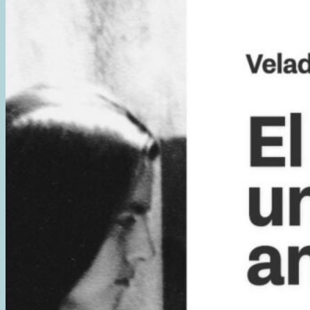
“CANCIONES
PROHIBIDAS”
A
50
AÑOS
DEL
GOLPE
DE
ESTADO