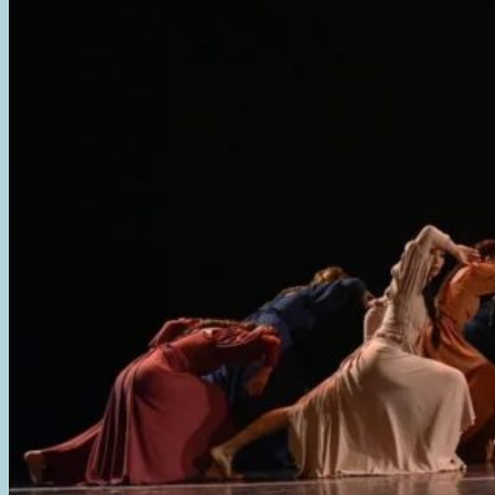
VIENTO”,
LA
PREMIADA
PELÍCULA
FILMADA
EN
LA
ISLA
GRANDE