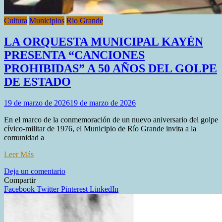
Cultura
Municipios
Rio Grande
LA ORQUESTA MUNICIPAL KAYÉN
PRESENTA “CANCIONES
PROHIBIDAS” A 50 AÑOS DEL GOLPE
DE ESTADO
19 de marzo de 2026
19 de marzo de 2026
En el marco de la conmemoración de un nuevo aniversario del golpe
cívico-militar de 1976, el Municipio de Río Grande invita a la
comunidad a
Leer Más
en
Deja un comentario
LA
Compartir
ORQUESTA
Facebook
Twitter
Pinterest
LinkedIn
MUNICIPAL
KAYÉN
PRESENTA