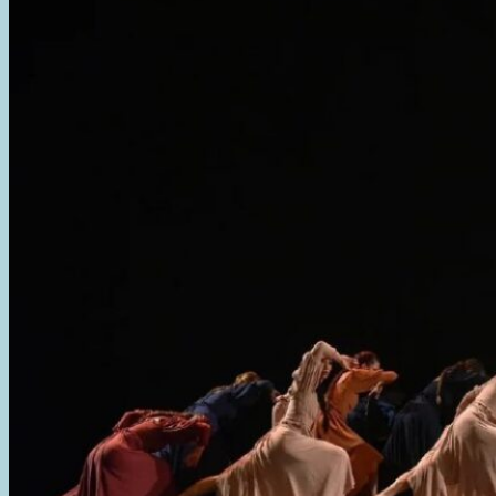
LA
CASA
DE
LA
CULTURA
CELEBRÓ
SU
39°
ANIVERSARIO
JUNTO
A
LA
COMUNIDAD