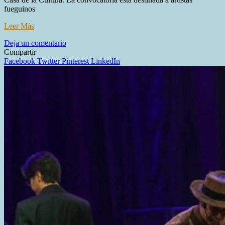
fueguinos
Leer Más
en
Deja un comentario
RÍO
Compartir
GRANDE
Facebook
Twitter
Pinterest
LinkedIn
SERÁ
SEDE
DEL
PRE
FESTIVAL
FOLKLÓRICO
EN
LA
PATAGONIA