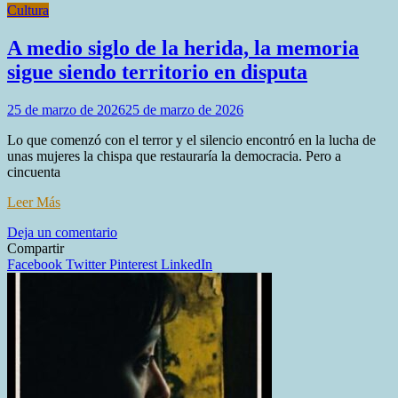
Cultura
A medio siglo de la herida, la memoria
sigue siendo territorio en disputa
25 de marzo de 2026
25 de marzo de 2026
Lo que comenzó con el terror y el silencio encontró en la lucha de
unas mujeres la chispa que restauraría la democracia. Pero a
cincuenta
Leer Más
en
Deja un comentario
A
Compartir
medio
Facebook
Twitter
Pinterest
LinkedIn
siglo
de
la
herida,
la
memoria
sigue
siendo