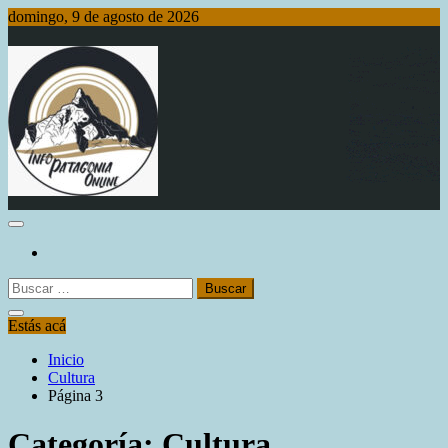
Saltar
domingo, 9 de agosto de 2026
al
contenido
Info Patagonia Online
Buscar:
Estás acá
Inicio
Cultura
Página 3
Categoría:
Cultura