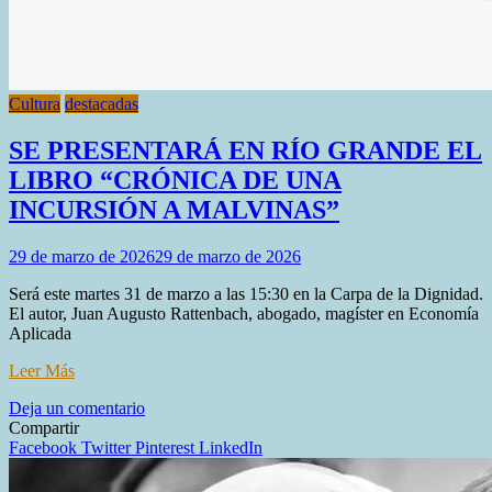
Cultura
destacadas
SE PRESENTARÁ EN RÍO GRANDE EL
LIBRO “CRÓNICA DE UNA
INCURSIÓN A MALVINAS”
29 de marzo de 2026
29 de marzo de 2026
Será este martes 31 de marzo a las 15:30 en la Carpa de la Dignidad.
El autor, Juan Augusto Rattenbach, abogado, magíster en Economía
Aplicada
Leer Más
en
Deja un comentario
SE
Compartir
PRESENTARÁ
Facebook
Twitter
Pinterest
LinkedIn
EN
RÍO