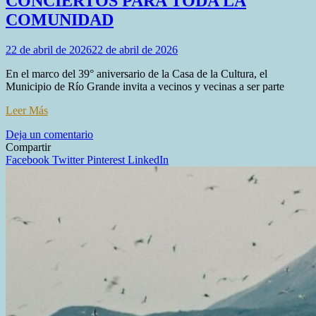
CONCIERTOS PARA TODA LA
COMUNIDAD
22 de abril de 2026
22 de abril de 2026
En el marco del 39° aniversario de la Casa de la Cultura, el
Municipio de Río Grande invita a vecinos y vecinas a ser parte
Leer Más
en
Deja un comentario
LA
Compartir
CASA
Facebook
Twitter
Pinterest
LinkedIn
DE
LA
CULTURA
CELEBRA
SU
39°
ANIVERSARIO
CON
DOS
CONCIERTOS
PARA
TODA