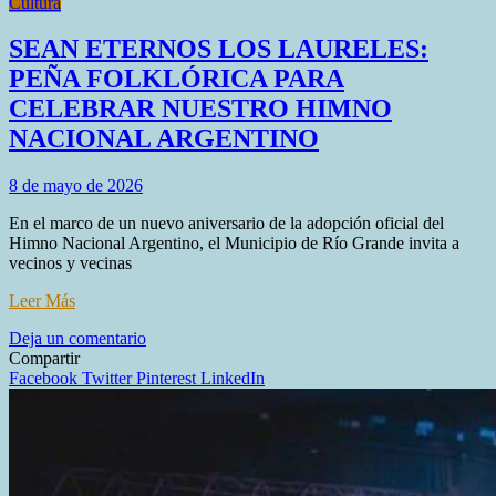
Cultura
SEAN ETERNOS LOS LAURELES:
PEÑA FOLKLÓRICA PARA
CELEBRAR NUESTRO HIMNO
NACIONAL ARGENTINO
8 de mayo de 2026
En el marco de un nuevo aniversario de la adopción oficial del
Himno Nacional Argentino, el Municipio de Río Grande invita a
vecinos y vecinas
Leer Más
en
Deja un comentario
SEAN
Compartir
ETERNOS
Facebook
Twitter
Pinterest
LinkedIn
LOS
LAURELES:
PEÑA
FOLKLÓRICA
PARA