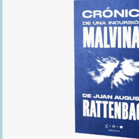
DEL
FESTIVAL
“DANZA
EN
EL
FIN
DEL
MUNDO”