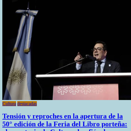
IMPULSA
EL
“FESTIVAL
DE
DANZAS
EN
EL
FIN
DEL
MUNDO”
COMO
POLÍTICA
CULTURAL
Cultura
destacadas
Tensión y reproches en la apertura de la
50° edición de la Feria del Libro porteña: