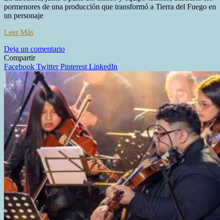
pormenores de una producción que transformó a Tierra del Fuego en
un personaje
Leer Más
en
Deja un comentario
“Olivia”:
Compartir
el
Facebook
Twitter
Pinterest
LinkedIn
destino,
el
paisaje
y
una
comunidad
entera
se
unen
en
el
primer
largometraje
de
Sofía
Petersen