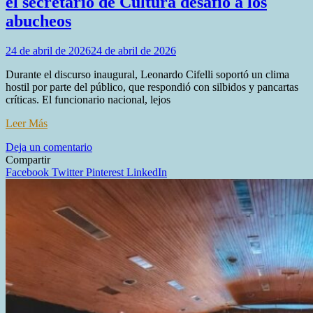
el secretario de Cultura desafió a los
abucheos
24 de abril de 2026
24 de abril de 2026
Durante el discurso inaugural, Leonardo Cifelli soportó un clima
hostil por parte del público, que respondió con silbidos y pancartas
críticas. El funcionario nacional, lejos
Leer Más
en
Deja un comentario
Tensión
Compartir
y
Facebook
Twitter
Pinterest
LinkedIn
reproches
en
la
apertura
de
la
50°
edición
de
la
Feria