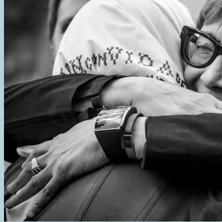
GRANDE
EL
LIBRO
“CRÓNICA
DE
UNA
INCURSIÓN
A
MALVINAS”