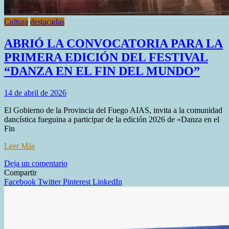
Cultura
destacadas
ABRIÓ LA CONVOCATORIA PARA LA
PRIMERA EDICIÓN DEL FESTIVAL
“DANZA EN EL FIN DEL MUNDO”
14 de abril de 2026
El Gobierno de la Provincia del Fuego AIAS, invita a la comunidad
dancística fueguina a participar de la edición 2026 de «Danza en el
Fin
Leer Más
en
Deja un comentario
ABRIÓ
Compartir
LA
Facebook
Twitter
Pinterest
LinkedIn
CONVOCATORIA
PARA
LA
PRIMERA
EDICIÓN