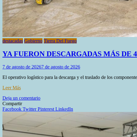
destacadas
Gobierno
Tierra Del Fuego
YA FUERON DESCARGADAS MÁS DE 4
7 de agosto de 2026
7 de agosto de 2026
El operativo logístico para la descarga y el traslado de los component
Leer Más
en
Deja un comentario
YA
Compartir
FUERON
Facebook
Twitter
Pinterest
LinkedIn
DESCARGADAS
MÁS
DE
4.500
TONELADAS