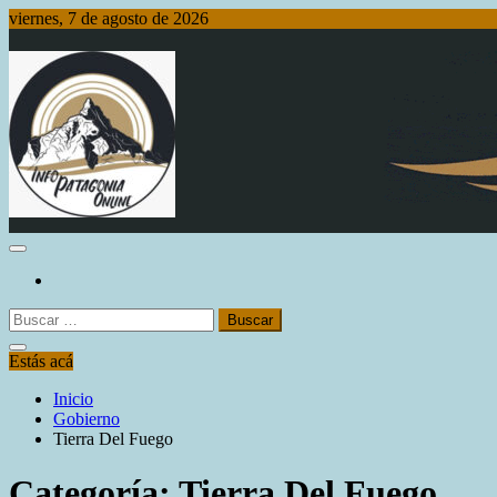
Saltar
viernes, 7 de agosto de 2026
al
contenido
Info Patagonia Online
Buscar:
Estás acá
Inicio
Gobierno
Tierra Del Fuego
Categoría:
Tierra Del Fuego