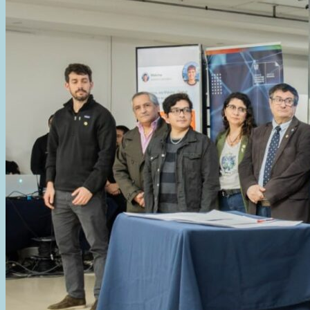
DE
EQUIPAMIENTO
PARA
LA
NUEVA
USINA
DE
USHUAIA